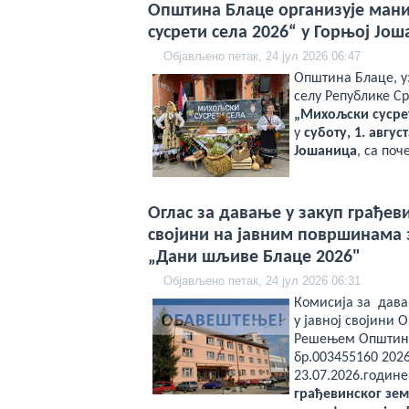
Општина Блаце организује ман
сусрети села 2026“ у Горњој Јо
Објављено петак, 24 јул 2026 06:47
Општина Блаце, у
селу Републике Ср
„Михољски сусрет
у
суботу, 1. авгус
Јошаница
, са поч
Оглас за давање у закуп грађев
својини на јавним површинама 
„Дани шљиве Блаце 2026"
Објављено петак, 24 јул 2026 06:31
Комисија за дава
у јавној својини 
Решењем Општинс
бр.003455160 2026
23.07.2026.године
грађевинског зем