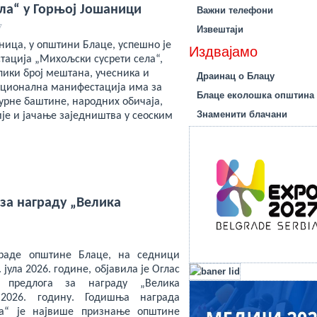
ла“ у Горњој Јошаници
Важни телефони
7
Извештаји
ница, у општини Блаце, успешно је
Издвајамо
ација „Михољски сусрети села“,
елики број мештана, учесника и
Драинац о Блацу
диционална манифестација има за
Блаце еколошка општина
урне баштине, народних обичаја,
Знаменити блачани
је и јачање заједништва у сеоским
за награду „Велика
граде општине Блаце, на седници
 јула 2026. године, објавила је Оглас
 предлога за награду „Велика
 2026. годину. Годишња награда
на“ је највише признање општине