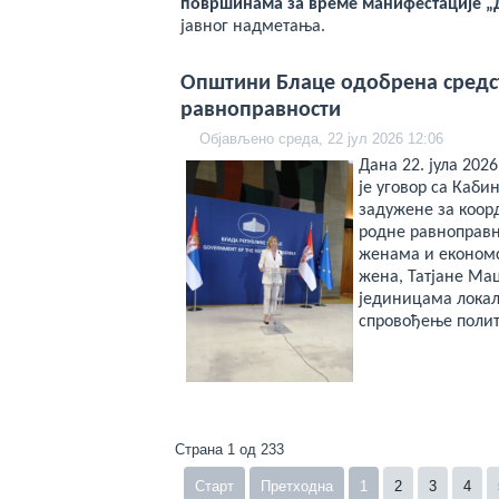
површинама за време манифестације „
јавног надметања.
Општини Блаце одобрена средс
равноправности
Објављено среда, 22 јул 2026 12:06
Дана 22. јула 202
је уговор са Каб
задужене за коор
родне равноправн
женама и економс
жена, Татјане Ма
јединицама локал
спровођење полит
Страна 1 од 233
Старт
Претходна
1
2
3
4