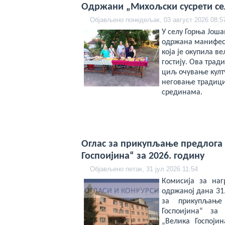
veren
Одржани „Михољски сусрети се
bahis
siteleri
Објављено понедељак, 03 август 2026 08:5
deneme
У селу Горња Јоша
bonusu
veren
одржана манифест
yeni
која је окупила в
siteler
гостију. Ова тра
deneme
bonusu
циљ очување култ
veren
неговање традици
casino
срединама.
siteleri
Yeni
Bonus
Veren
Siteler
Оглас за прикупљање предлога 
Госпоијина“ за 2026. годину
Објављено петак, 31 јул 2026 11:54
Комисија за на
одржаној дана 31.
за прикупљање
Госпоијина“ за
„Велика Госпоји