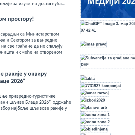
ељује за изузетна достигнућа...
ом простору!
 сарадњи са Министарством
ва и Сектором за ванредне
е на све грађане да не спаљују
трништа и смеће на отвореном
е ракије у оквиру
аце 2026“
шње привредно-туристичке
ани шљиве Блаце 2026”, одржаће
избор најбоље шљивове ракије у