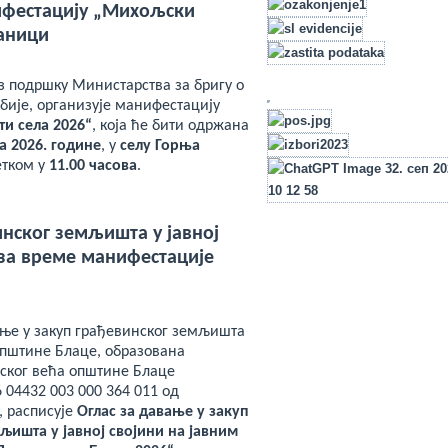
ифестацију „Михољски
шаници
з подршку Министарства за бригу о
бије, организује манифестацију
и села 2026“
, која ће бити одржана
та 2026. године
, у
селу Горња
етком у
11.00 часова
.
инског земљишта у јавној
за време манифестације
ње у закуп грађевинског земљишта
Општине Блаце, образована
ког већа општине Блаце
 04432 003 000 364 011 од
, расписује
Оглас за давање у закуп
љишта у јавној својини на јавним