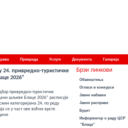
права
Привреда
Услуге
Документа
Галерија
Брзи линкови
у 24. привредно-туристичке
аце 2026“
Обавештења
Огласи и конкурси
бор привредно-туристичке
Јавне набавке
ани шљиве Блаце 2026“ расписује
Јавне расправе
ским категоријама 24. по реду
ја се у част ове воћне врсте
Буџет
дине
Информатор о раду ЦСР
"Блаце"