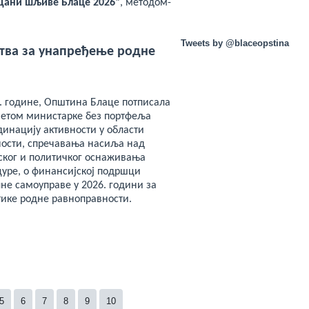
Дани шљиве Блаце 202
6
“
, методом-
Tweets by @blaceopstina
тва за унапређење родне
6. године, Општина Блаце потписала
инетом министарке без портфеља
динацију активности у области
ости, спречавања насиља над
ког и политичког оснаживања
цуре, о финансијској подршци
не самоуправе у 2026. години за
ике родне равноправности.
5
6
7
8
9
10