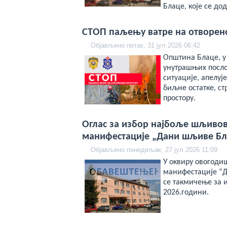
Блаце, које се дод
СТОП паљењу ватре на отворен
Објављено петак, 31 јул 2026 06:42
Општина Блаце, у
унутрашњих посло
ситуације, апелуј
биљне остатке, с
простору.
Oглас за избор најбоље шљивов
манифестације „Дани шљиве Бл
Објављено понедељак, 27 јул 2026 11:09
У оквиру овогоди
манифестације ”Д
се такмичење за 
2026.години.