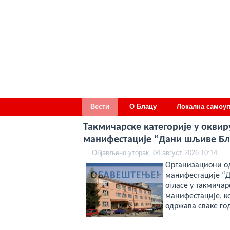
deneme
Вести
О Блацу
Локална самоу
bonusu
veren
siteler
Такмичарске категорије у оквир
deneme
манифестације “Дани шљиве Бл
bonusu
deneme
Објављено уторак, 04 август 2026 10:14
bonusu
veren
Организациони од
siteler
манифестације “Д
2024
огласе у такмичар
deneme
bonusu
манифестације, ко
veren
одржава сваке го
bahis
siteleri
bonus