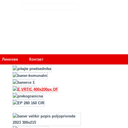
Линкови
Контакт