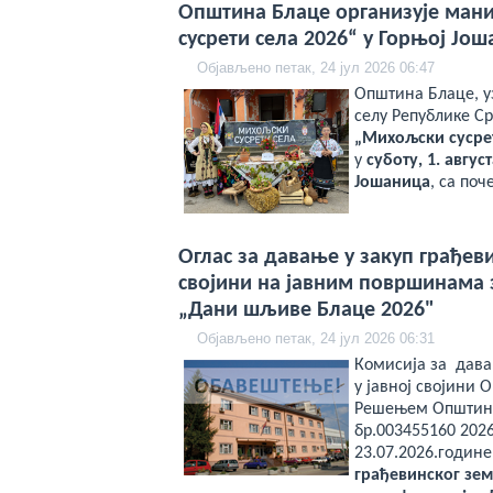
Општина Блаце организује ман
сусрети села 2026“ у Горњој Јо
Објављено петак, 24 јул 2026 06:47
Општина Блаце, у
селу Републике Ср
„Михољски сусрет
у
суботу, 1. авгус
Јошаница
, са поч
Оглас за давање у закуп грађев
својини на јавним површинама 
„Дани шљиве Блаце 2026"
Објављено петак, 24 јул 2026 06:31
Комисија за дава
у јавној својини 
Решењем Општинс
бр.003455160 2026
23.07.2026.године
грађевинског зем