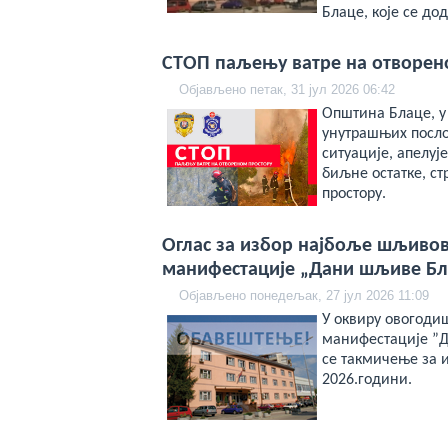
Блаце, које се дод
СТОП паљењу ватре на отворен
Објављено петак, 31 јул 2026 06:42
Општина Блаце, у
унутрашњих посло
ситуације, апелуј
биљне остатке, с
простору.
Oглас за избор најбоље шљивов
манифестације „Дани шљиве Бл
Објављено понедељак, 27 јул 2026 11:09
У оквиру овогоди
манифестације ”Д
се такмичење за 
2026.години.