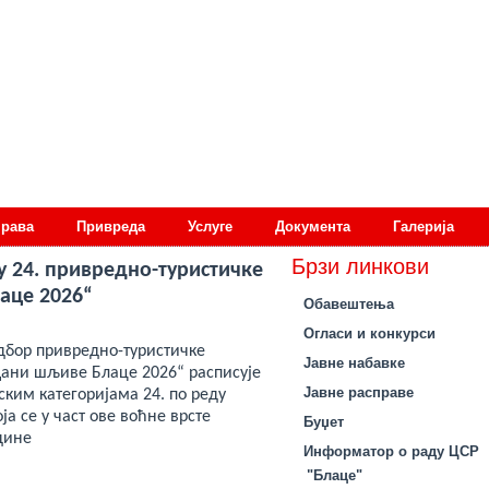
права
Привреда
Услуге
Документа
Галерија
Брзи линкови
у 24. привредно-туристичке
аце 2026“
Обавештења
Огласи и конкурси
бор привредно-туристичке
Јавне набавке
ани шљиве Блаце 2026“ расписује
Јавне расправе
ским категоријама 24. по реду
ја се у част ове воћне врсте
Буџет
дине
Информатор о раду ЦСР
"Блаце"