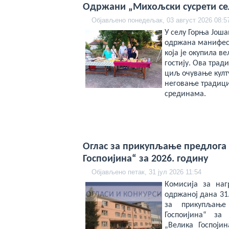
veren
Одржани „Михољски сусрети се
bahis
siteleri
Објављено понедељак, 03 август 2026 08:5
deneme
У селу Горња Јоша
bonusu
veren
одржана манифест
yeni
која је окупила в
siteler
гостију. Ова тра
deneme
bonusu
циљ очување култ
veren
неговање традици
casino
срединама.
siteleri
Yeni
Bonus
Veren
Siteler
Оглас за прикупљање предлога 
Госпоијина“ за 2026. годину
Објављено петак, 31 јул 2026 11:54
Комисија за на
одржаној дана 31.
за прикупљање
Госпоијина“ за
„Велика Госпоји