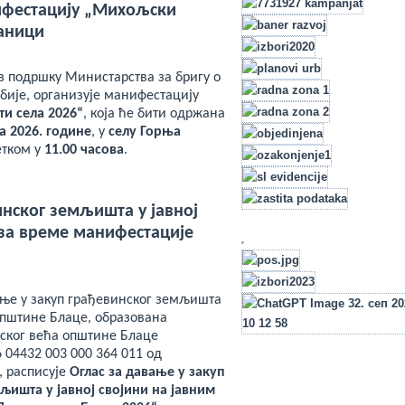
ифестацију „Михољски
шаници
з подршку Министарства за бригу о
бије, организује манифестацију
и села 2026“
, која ће бити одржана
та 2026. године
, у
селу Горња
етком у
11.00 часова
.
инског земљишта у јавној
за време манифестације
ње у закуп грађевинског земљишта
Општине Блаце, образована
ког већа општине Блаце
 04432 003 000 364 011 од
, расписује
Оглас за давање у закуп
љишта у јавној својини на јавним