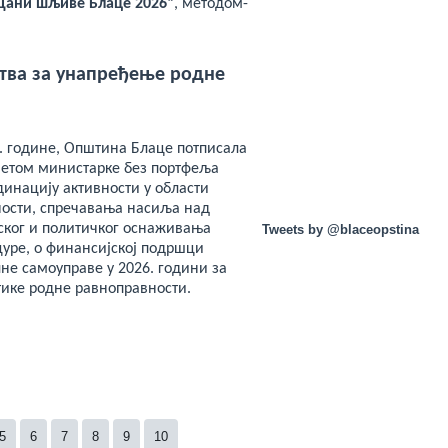
Дани шљиве Блаце 202
6
“
, методом-
тва за унапређење родне
6. године, Општина Блаце потписала
инетом министарке без портфеља
динацију активности у области
ости, спречавања насиља над
ког и политичког оснаживања
Tweets by @blaceopstina
цуре, о финансијској подршци
не самоуправе у 2026. години за
ике родне равноправности.
5
6
7
8
9
10