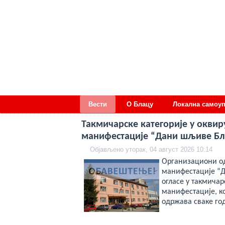
deneme
Вести
О Блацу
Локална самоу
bonusu
veren
siteler
Такмичарске категорије у оквир
deneme
манифестације “Дани шљиве Бл
bonusu
deneme
Објављено уторак, 04 август 2026 10:14
bonusu
veren
Организациони од
siteler
манифестације “Д
2024
огласе у такмичар
deneme
bonusu
манифестације, ко
veren
одржава сваке го
bahis
siteleri
bonus