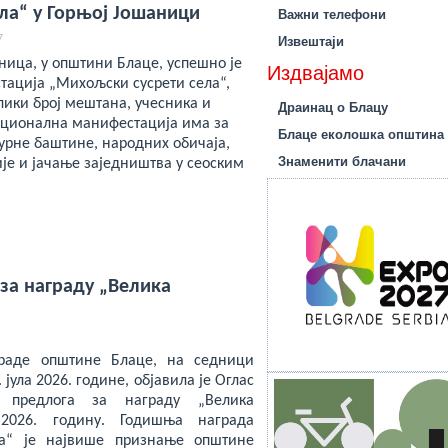
ла“ у Горњој Јошаници
Важни телефони
7
Извештаји
ница, у општини Блаце, успешно је
Издвајамо
ација „Михољски сусрети села“,
елики број мештана, учесника и
Драинац о Блацу
диционална манифестација има за
Блаце еколошка општина
урне баштине, народних обичаја,
Знаменити блачани
је и јачање заједништва у сеоским
за награду „Велика
граде општине Блаце, на седници
 јула 2026. године, објавила је Оглас
 предлога за награду „Велика
 2026. годину. Годишња награда
на“ је највише признање општине