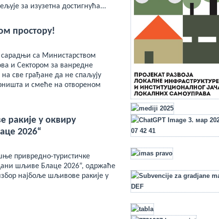
ељује за изузетна достигнућа...
ом простору!
 сарадњи са Министарством
ва и Сектором за ванредне
е на све грађане да не спаљују
трништа и смеће на отвореном
е ракије у оквиру
аце 2026“
шње привредно-туристичке
ани шљиве Блаце 2026”, одржаће
избор најбоље шљивове ракије у