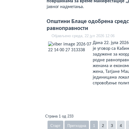
површинама за време манифестације „
јавног надметања.
Општини Блаце одобрена средс
равноправности
Објављено среда, 22 јул 2026 12:06
Дана 22. јула 202
је уговор са Каб
задужене за коор
родне равноправн
женама и економс
жена, Татјане Ма
јединицама локал
спровођење полит
Страна 1 од 233
Старт
Претходна
1
2
3
4