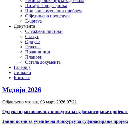
Регистар локацијских дозвола
Питајте Председника
Пријави комунални проблем
Обједињена процедура
E-uprava
Документа
Службени листови
Статут
Одлуке
Решења
Правилници
Планови
Остала документа
Галерија
Линкови
Контакт
Медији 2026
deneme
bonusu
Објављено уторак, 03 март 2026 07:21
veren
siteler
Одлука о расписивању конкурса за суфинансирање пројекат
deneme
bonusu
Јавни позив за учешће на Конкурсу за суфинасирање пројек
deneme
bonusu