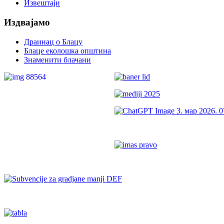
Veren
Извештаји
Siteler
Издвајамо
Драинац о Блацу
Блаце еколошка општина
Знаменити блачани