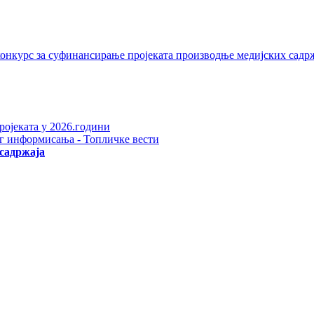
 конкурс за суфинансирање пројеката производње медијских садр
ројеката у 2026.години
ог информисањa - Топличке вести
садржаја