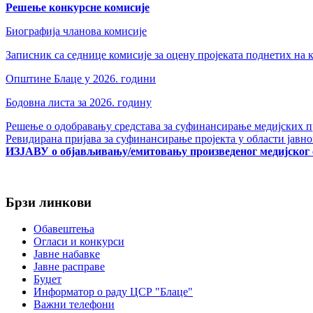
Решење конкурсне комисије
veren
siteler
Биографија чланова комисије
2024
deneme
Записник са седнице комисије за оцену пројеката поднетих на
bonusu
veren
Општине Блаце у 2026. години
bahis
siteleri
Бодовна листа за 2026. годину
bonus
veren
Решење о одобравању средстава за суфинансирање медијских п
bahis
Ревидирана пријава за суфинансирање пројекта у области јавн
siteleri
ИЗЈАВУ о објављивању/емитовању произведеног медијског 
deneme
bonusu
veren
Брзи линкови
yeni
siteler
deneme
Обавештења
bonusu
Огласи и конкурси
veren
Јавне набавке
casino
Јавне расправе
siteleri
Буџет
Yeni
Информатор о раду ЦСР "Блаце"
Bonus
Важни телефони