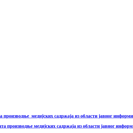
а производње медијских садржаја из области јавног информи
ата производње медијских садржаја из области јавног инфор