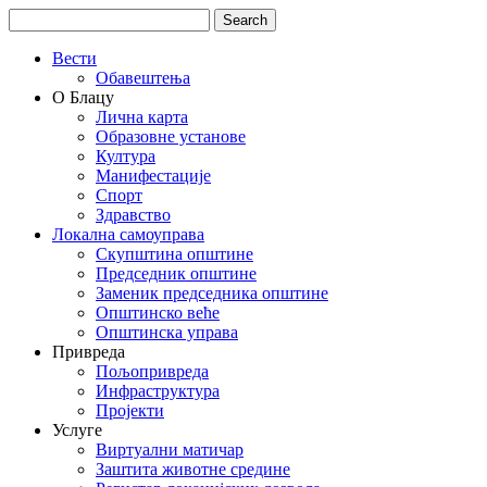
Вести
Обавештења
О Блацу
Лична карта
Образовне установе
Култура
Манифестације
Спорт
Здравство
Локална самоуправа
Скупштина општине
Председник општине
Заменик председника општине
Општинско веће
Општинска управа
Привреда
Пољопривреда
Инфраструктура
Пројекти
Услуге
Виртуални матичар
Заштита животне средине