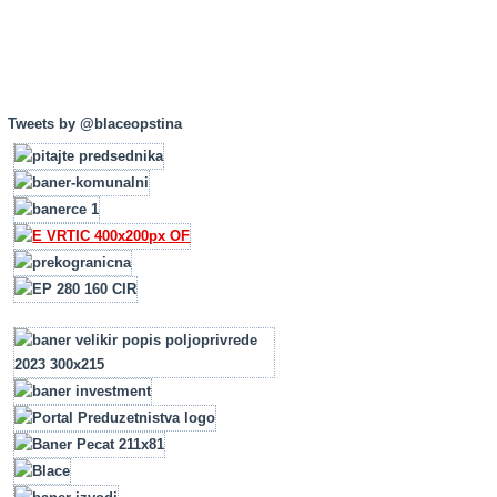
Tweets by @blaceopstina