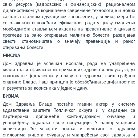
свих ресурса (кадровских и финансијских), рационалном
дијагностиком уз коришћење савремене технологије и нових
сазнања сталном едукацијом запослених, у великој мери ће
се олакшати и повећати ефикасност рада у циљу смањења
морбидитета стављањем акцента на превентивне и циљане
прегледе за рано откривање малигних болести, развијања
свести становништва о значају превенције и раног
откривања болести.
МИСИЈА
Дом здравља је успешан носилац рада на унапређењу
квалитета и ефикасности примарних здравствених услуга, уз
поштовање једнакости у праву на здравље свих грађана
општине Блаце. Наш принцип је обезбеђивање дијагностике
и резултата за корисника у једном дану.
ВИЗИЈА
Дом Здравља Блаце постаће главни актер у систему
здравствене заштите Топличког округа и у сарадњи са
партнерима допринеће континуираном очувању и
унапређењу здравља своје популације. У нашој установи
корисници ће усвајати знања и вештине о здравим
стиловима живота, очувању и унапређењу свог здравља и