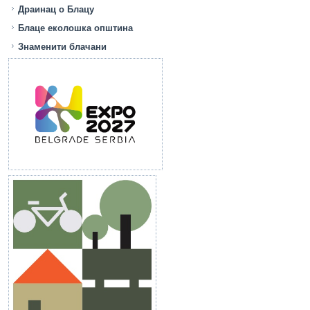
Драинац о Блацу
Блаце еколошка општина
Знаменити блачани