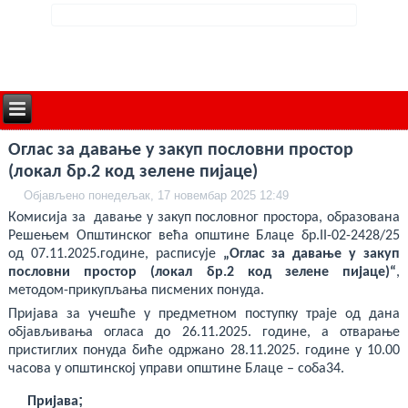
deneme
Оглас за давање у закуп пословни простор
bonusu
veren
(локал бр.2 код зелене пијаце)
siteler
deneme
Објављено понедељак, 17 новембар 2025 12:49
bonusu
Комисија за давање у закуп пословног простора, образована
deneme
bonusu
Решењем Општинског већа општине Блаце бр.II-02-2428/25
veren
од 07.11.2025.године, расписује
„
Оглас за давање у закуп
siteler
пословни простор (локал бр.2 код зелене пијаце)
“
,
2024
deneme
методом-прикупљања писмених понуда.
bonusu
veren
Пријава за учешће у предметном поступку траје од дана
bahis
објављивања огласа до 26.11.2025. године, а отварање
siteleri
пристиглих понуда биће одржано 28.11.2025. године у 10.00
bonus
veren
часова у општинској управи општине Блаце – соба34.
bahis
siteleri
;
Пријава