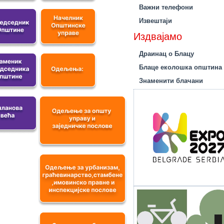
Важни телефони
Извештаји
Издвајамо
Драинац о Блацу
Блаце еколошка општина
Знаменити блачани