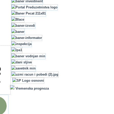
Vremenska prognoza