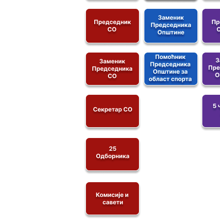
veren
bahis
siteleri
deneme
bonusu
veren
yeni
siteler
deneme
bonusu
veren
casino
siteleri
Yeni
Bonus
Veren
Siteler