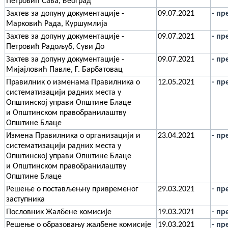
Петровић Сава, Београд
Захтев за допуну документације -
09.07.2021
- пр
Марковић Рада, Куршумлија
Захтев за допуну документације -
09.07.2021
- пр
Петровић Радољуб, Суви До
Захтев за допуну документације -
09.07.2021
- пр
Мијајловић Павле, Г. Барбатовац
Правилник о изменама Правилника о
12.05.2021
- пр
систематизацији радних места у
Општинској управи Општине Блаце
и Општинском правобранилаштву
Општине Блаце
Измена Правилника о организацији и
23.04.2021
- пр
систематизацији радних места у
Општинској управи Општине Блаце
и Општинском правобранилаштву
Општине Блаце
Решење о постављењну привременог
29.03.2021
- пр
заступника
Пословник Жалбене комисије
19.03.2021
- пр
Решење о образовању жалбене комисије
19.03.2021
- пр