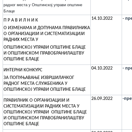
радног места у Општинској управи општине
Блаце
14.10.2022
-
пр
П Р А В И Л Н И К
О ИЗМЕНАМА И ДОПУНАМА ПРАВИЛНИКА
О ОРГАНИЗАЦИЈИ И СИСТЕМАТИЗАЦИЈИ
РАДНИХ МЕСТА У
ОПШТИНСКОЈ УПРАВИ ОПШТИНЕ БЛАЦЕ
И ОПШТИНСКОМ ПРАВОБРАНИЛАШТВУ
ОПШТИНЕ БЛАЦЕ
04.10.2022
- пр
ИНТЕРНИ КОНКУРС
ЗА ПОПУЊАВАЊЕ ИЗВРШИЛАЧКОГ
РАДНОГ МЕСТА СЛУЖБЕНИКА У
ОПШТИНСКОЈ УПРАВИ ОПШТИНЕ БЛАЦЕ
26.09.2022
-пре
ПРАВИЛНИК О ОРГАНИЗАЦИЈИ И
СИСТЕМАТИЗАЦИЈИ РАДНИХ МЕСТА У
ОПШТИНСКОЈ УПРАВИ ОПШТИНЕ БЛАЦЕ
И ОПШТИНСКОМ ПРАВОБРАНИЛАШТВУ
ОПШТИНЕ БЛАЦЕ