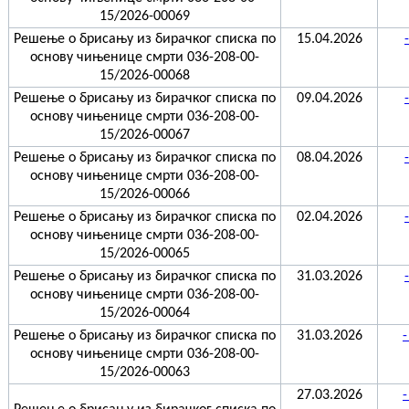
Veren
15/2026-00069
Siteler
Решење о брисању из бирачког списка по
15.04.2026
основу чињенице смрти 036-208-00-
15/2026-00068
Решење о брисању из бирачког списка по
09.04.2026
основу чињенице смрти 036-208-00-
15/2026-00067
Решење о брисању из бирачког списка по
08.04.2026
основу чињенице смрти 036-208-00-
15/2026-00066
Решење о брисању из бирачког списка по
02.04.2026
основу чињенице смрти 036-208-00-
15/2026-00065
Решење о брисању из бирачког списка по
31.03.2026
основу чињенице смрти 036-208-00-
15/2026-00064
Решење о брисању из бирачког списка по
31.03.2026
основу чињенице смрти 036-208-00-
15/2026-00063
27.03.2026