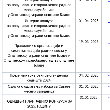
Интерни конкурс
01. 04. 2025
за попуњавање извршилачког радног
места службеника
у Општинској управи општине Блаце
Интерни конкурс
01. 04. 2025
за попуњавање извршилачког радног
места службеника
у Општинској управи општине Блаце
19. 03. 2025
Правилник о организацији и
систематизацији радних места у
Општинској управи општине Блаце и
Општинском правобранилаштву општине
Блаце
Прелиминарна ранг листа- дечија
04. 02. 2025
седишта 2024
Одлука о одлагању избора за Савете
31. 01. 2025
месних заједница
31.01.2025
ГОДИШЊИ ПЛАН ЈАВНИХ КОНКУРСА ЗА
2025. ГОДИНУ