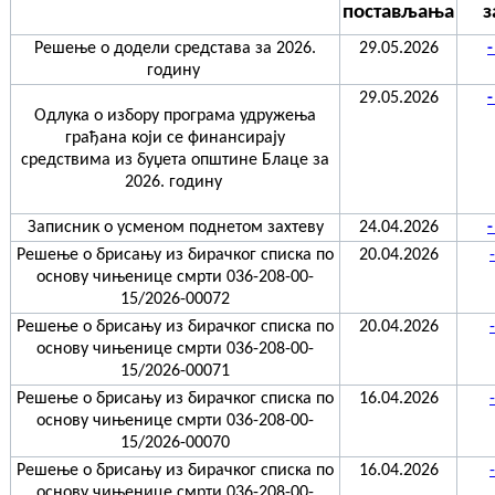
постављања
з
veren
siteler
Решење о додели средстава за 2026.
29.05.2026
2024
годину
deneme
29.05.2026
bonusu
Одлука о избору програма удружења
veren
грађана који се финансирају
bahis
siteleri
средствима из буџета општине Блаце за
bonus
2026. годину
veren
bahis
Записник о усменом поднетом захтеву
24.04.2026
siteleri
Решење о брисању из бирачког списка по
20.04.2026
deneme
основу чињенице смрти 036-208-00-
bonusu
veren
15/2026-00072
yeni
Решење о брисању из бирачког списка по
20.04.2026
siteler
основу чињенице смрти 036-208-00-
deneme
15/2026-00071
bonusu
veren
Решење о брисању из бирачког списка по
16.04.2026
casino
основу чињенице смрти 036-208-00-
siteleri
15/2026-00070
Yeni
Решење о брисању из бирачког списка по
16.04.2026
Bonus
основу чињенице смрти 036-208-00-