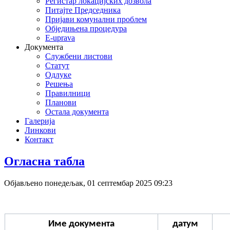
Регистар локацијских дозвола
Питајте Председника
Пријави комунални проблем
Обједињена процедура
E-uprava
Документа
Службени листови
Статут
Одлуке
Решења
Правилници
Планови
Остала документа
Галерија
Линкови
Контакт
Огласна табла
deneme
bonusu
Објављено понедељак, 01 септембар 2025 09:23
veren
siteler
deneme
bonusu
deneme
И
ме документа
датум
bonusu