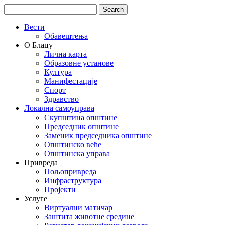
Вести
Обавештења
О Блацу
Лична карта
Образовне установе
Култура
Манифестације
Спорт
Здравство
Локална самоуправа
Скупштина општине
Председник општине
Заменик председника општине
Општинско веће
Општинска управа
Привреда
Пољопривреда
Инфраструктура
Пројекти
Услуге
Виртуални матичар
Заштита животне средине