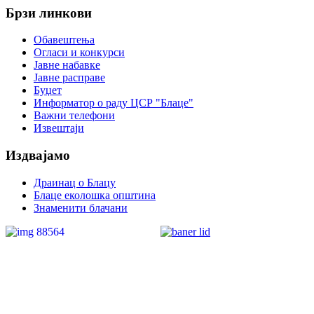
Veren
Брзи линкови
Siteler
Обавештења
Огласи и конкурси
Јавне набавке
Јавне расправе
Буџет
Информатор о раду ЦСР "Блаце"
Важни телефони
Извештаји
Издвајамо
Драинац о Блацу
Блаце еколошка општина
Знаменити блачани