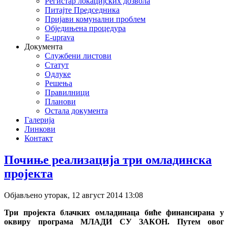
Регистар локацијских дозвола
Питајте Председника
Пријави комунални проблем
Обједињена процедура
E-uprava
Документа
Службени листови
Статут
Одлуке
Решења
Правилници
Планови
Остала документа
Галерија
Линкови
Контакт
Почиње реализација три омладинска
deneme
пројекта
bonusu
veren
siteler
Објављено уторак, 12 август 2014 13:08
deneme
bonusu
Три пројекта блачких омладинаца биће финансирана у
deneme
оквиру програма МЛАДИ СУ ЗАКОН. Путем овог
bonusu