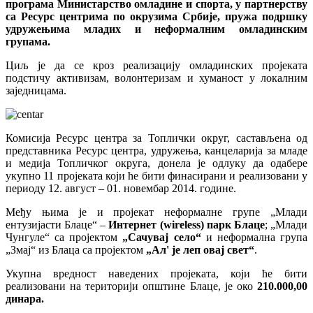
програма Министарство омладине и спорта, у партнерству
veren
са Ресурс центрима по окрузима Србије, пружа подршку
siteler
удружењима младих и неформалним омладинским
2024
групама.
deneme
bonusu
Циљ је да се кроз реализацију омладинских пројеката
veren
подстичу активизам, волонтеризам и хуманост у локалним
bahis
заједницама.
siteleri
bonus
veren
Комисија Ресурс центра за Топлички округ, састављена од
bahis
представника Ресурс центра, удружења, канцеларија за младе
siteleri
и медија Топличког округа, донела је одлуку да одабере
deneme
укупно 11 пројеката који ће бити финасирани и реализовани у
bonusu
периоду 12. август – 01. новембар 2014. године.
veren
yeni
Међу њима је и пројекат неформалне групе „Млади
siteler
ентузијасти Блаце“ –
Интернет (wireless) парк Блаце
; „Млади
deneme
Чунгуле“ са пројектом
„Сачувај село“
и неформална група
bonusu
„Змај“ из Блаца са пројектом
„Ал' је леп овај свет“
.
veren
casino
Укупна вредност наведених пројеката, који ће бити
siteleri
реализовани на територији општине Блаце, је око
210.000,00
Yeni
динара.
Bonus