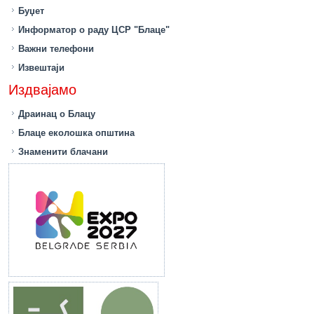
Буџет
Информатор о раду ЦСР "Блаце"
Важни телефони
Извештаји
Издвајамо
Драинац о Блацу
Блаце еколошка општина
Знаменити блачани