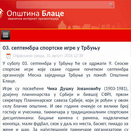
deneme
03. септембра спортске игре у Трбуњу
bonusu
veren
Објављено среда, 31 август 2016 12:38
siteler
deneme
У суботу 03. септембра у Трбуњу ће се одржати 9. Сеоске
bonusu
спортске игре које сваке године почетком септембра
deneme
bonusu
организује Месна заједница Трбуње уз помоћ Општине
veren
Блаце.
siteler
2024
Игре су посвећене
Чика Душку Јовановићу
(1903-1981),
deneme
доајену планинарства у Србији и бившој СФРЈ, првом
bonusu
секретару Планинарског савеза Србије, који је рођен у овом
veren
bahis
селу блачке општине. И ове године очекује се велики број
siteleri
гостију и учесника, такмичара у
традиционалним спортским
bonus
дисциплинама: бацање камена с рамена, надвлачење
veren
bahis
конопца, мали фудбал, скок у даљ из места, баскет, пикадо за
siteleri
жене и шах. За најуспешније такмичаре организатори су