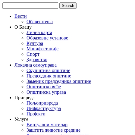
Вести
Обавештења
О Блацу
Лична карта
Образовне установе
Култура
Манифестације
Спорт
Здравство
Локална самоуправа
Скупштина општине
Председник општине
Заменик председника општине
Општинско веће
Општинска управа
Привреда
Пољопривреда
Инфраструктура
Пројекти
Услуге
Виртуални матичар
Заштита животне средине