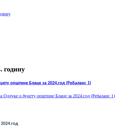
одину
. годину
ету општине Блаце за 2024.год (Ребаланс 1)
Одлуке о буџету општине Блаце за 2024.год (Ребаланс 1)
 2024.год