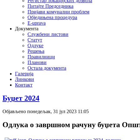
Регистар локацијских дозвола
Питајте Председника
Пријави комунални проблем
Обједињена процедура
E-uprava
Документа
Службени листови
Статут
Одлуке
Решења
Правилници
Планови
Остала документа
Галерија
Линкови
Контакт
Буџет 2024
deneme
bonusu
Објављено понедељак, 31 јул 2023 11:05
veren
siteler
deneme
Одлука о завршном рачуну буџета Општи
bonusu
deneme
bonusu