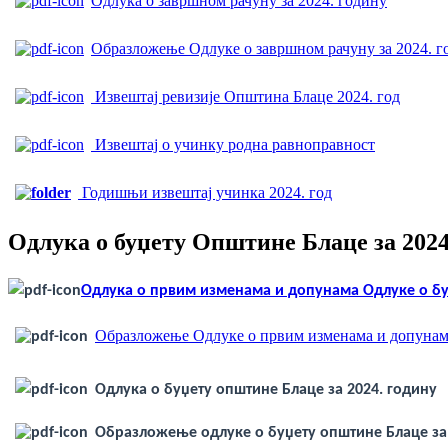
Одлука о завршном рачуну за 2024. годину
veren
siteler
Образложење Одлуке о завршном рачуну за 2024. г
2024
deneme
bonusu
Извештај ревизије Општина Блаце 2024. год
veren
bahis
siteleri
Извештај о учинку родна равноправност
bonus
veren
Годишњи извештај учинка 2024. год
bahis
siteleri
deneme
Одлука о буџету Општине Блаце за 2024
bonusu
veren
yeni
Одлука о првим изменама и допунама Одлуке о буџ
siteler
deneme
Образложење Одлуке о првим изменама и допунама 
bonusu
veren
casino
Одлука о буџету општине Блаце за 2024. годину
siteleri
Yeni
Bonus
Образложење одлуке о буџету општине Блаце за