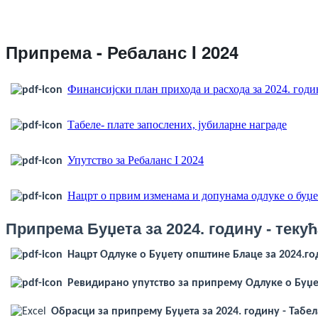
Veren
Siteler
Припрема - Ребаланс I 2024
Финансијски план прихода и расхода за 2024. годин
Табеле- плате запослених, јубиларне награде
Упутство за Ребаланс I 2024
Нацрт о првим изменама и допунама одлуке о буџе
Припрема Буџета за 2024. годину - текућ
Нацрт Одлуке о Буџету општине Блаце за 2024.г
Ревидирано упутство за припрему Одлуке о Буџет
Обрасци за припрему Буџета за 2024. годину - Табела