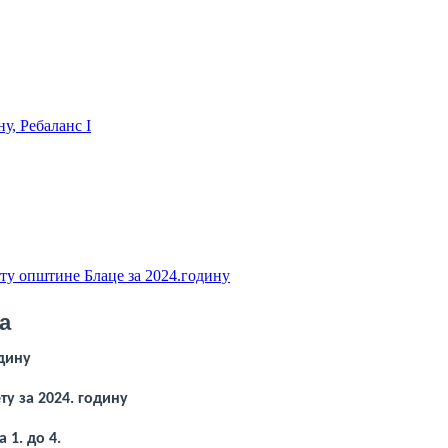
у, Ребаланс I
ту општине Блаце за 2024.годину
а
одину
у за 2024. годину
 1. до 4.