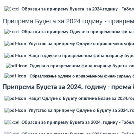
Образци за припрему буџета за 2024.годину - Табела
Припрема Буџета за 2024 годину - привр
Обрасци за припрему Одлуке о привременом финанс
Упутство за припрему Одлуке о привременом фин
Нацрт одлуке о привременом финансирању буџет
Одлука о привременом финансирању буџета опш
Образложење одлуке о привременом финансирању буџ
Припрема Буџета за 2024. годину - према
Нацрт Одлуке о Буџету општине Блаце за 2024.г
Упутство за припрему Одлуке о Буџету за 2024. г
Обрасци за припрему Буџета за 2024. годину - Табела