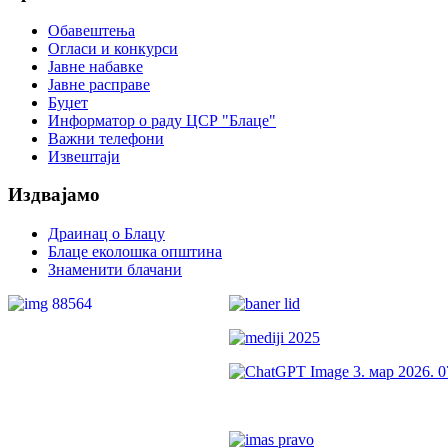
Обавештења
Огласи и конкурси
Јавне набавке
Јавне расправе
Буџет
Информатор о раду ЦСР "Блаце"
Важни телефони
Извештаји
Издвајамо
Драинац о Блацу
Блаце еколошка општина
Знаменити блачани