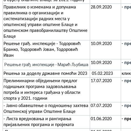
Правилник о изменама и допунама
28.09.2020
- пр
правилника о организацији и
систематизацији радних места у
општинској управи општине Блаце и
општинском правобранилаштву Општине
Блаце
Решење грађ. инспекције - Тодоровић
10.09.2020
- пр
Бранко, Тодоровић Јован, Тодоровић
Иван
10.09.2020
- пр
Решење грађ. инспекције - Марић Љубиша
Решења за доделу државне помоћи 2023
05.02.2023
кли
Прелиминарни обједињени предлог
17.07.2020
- пр
годишњих програма задовољавања
потреба и интереса грађана у области
спорта у 2021. години
- Јавно обавештење о подношењу захтева
07.07.2020
- пр
Општинској управи Општине Блаце
- Листа вредновања и рангирања
01.06.2020
- пр
пријављених програма и пројеката