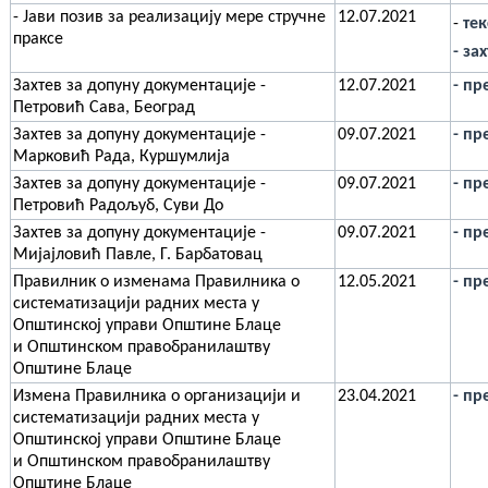
- Јави позив за реализацију мере стручне
12.07.2021
-
тек
праксе
- за
Захтев за допуну документације -
12.07.2021
- пр
Петровић Сава, Београд
Захтев за допуну документације -
09.07.2021
- пр
Марковић Рада, Куршумлија
Захтев за допуну документације -
09.07.2021
- пр
Петровић Радољуб, Суви До
Захтев за допуну документације -
09.07.2021
- пр
Мијајловић Павле, Г. Барбатовац
Правилник о изменама Правилника о
12.05.2021
- пр
систематизацији радних места у
Општинској управи Општине Блаце
и Општинском правобранилаштву
Општине Блаце
Измена Правилника о организацији и
23.04.2021
- пр
систематизацији радних места у
Општинској управи Општине Блаце
и Општинском правобранилаштву
Општине Блаце