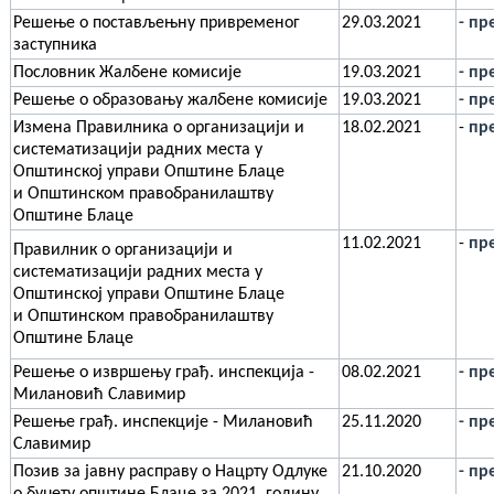
Решење о постављењну привременог
29.03.2021
- пр
заступника
Пословник Жалбене комисије
19.03.2021
- пр
Решење о образовању жалбене комисије
19.03.2021
- пр
Измена Правилника о организацији и
18.02.2021
-
пр
систематизацији радних места у
Општинској управи Општине Блаце
и Општинском правобранилаштву
Општине Блаце
11.02.2021
-
пр
Правилник о организацији и
систематизацији радних места у
Општинској управи Општине Блаце
и Општинском правобранилаштву
Општине Блаце
Решење о извршењу грађ. инспекција -
08.02.2021
- пр
Милановић Славимир
Решење грађ. инспекције - Милановић
25.11.2020
- пр
Славимир
Позив за јавну расправу о Нацрту Oдлуке
21.10.2020
- пр
о буџету општине Блаце за 2021. годину