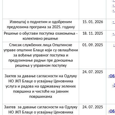
-
-
-
Извештај о поднетим и одобреним
15. 01. 2026
-
предлозима програма за 2025. годину
Решење о обустави поступка озакоњења -
18. 11. 2025
-
колективно решење
Списак службених лица Општинске
01. 09. 2025
управе општине Блаце који су овлашћени
за вођење управног поступка и
предузимање радњи пре доношења
решења у управном поступку
24. 07. 2025
Захтев за давање сагласности на Одлуку
-Об
НО ЈКП Блаце о усвајању Ценовника
-
услуга и радова на одржавању зелених
површина и чистоће на јавним
површинама
Захтев за давање сагласности на Одлуку
24. 07. 2025
-Об
НО ЈКП Блаце о усвајању Ценовника