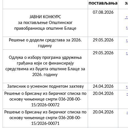
постављања
з
veren
siteler
07.08.2026
2024
ЈАВНИ КОНКУРС
-
deneme
за постављење Општинског
bonusu
правобраниоца општине Блаце
veren
bahis
Решење о додели средстава за 2026.
29.05.2026
siteleri
годину
bonus
veren
29.05.2026
bahis
Одлука о избору програма удружења
siteleri
грађана који се финансирају
deneme
средствима из буџета општине Блаце за
bonusu
2026. годину
veren
yeni
Записник о усменом поднетом захтеву
24.04.2026
siteler
deneme
Решење о брисању из бирачког списка по
20.04.2026
bonusu
основу чињенице смрти 036-208-00-
veren
15/2026-00072
casino
Решење о брисању из бирачког списка по
20.04.2026
siteleri
основу чињенице смрти 036-208-00-
Yeni
Bonus
15/2026-00071