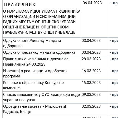
06.04.2023
-
пр
П Р А В И Л Н И К
О ИЗМЕНАМА И ДОПУНАМА ПРАВИЛНИКА
О ОРГАНИЗАЦИЈИ И СИСТЕМАТИЗАЦИЈИ
РАДНИХ МЕСТА У ОПШТИНСКОЈ УПРАВИ
ОПШТИНЕ БЛАЦЕ И ОПШТИНСКОМ
ПРАВОБРАНИЛАШТВУ ОПШТИНЕ БЛАЦЕ
Одлука о потврђивању мандата
03.04.2023
- пр
одборника
Одлука о престанку мандата одборника
03.04.2023
- пр
Правилник о изменама и допунама
28.03.2023
-
пр
Правилника 24.03.2023
Извештај о реализацији одобрених
16.03.2023
-
пр
програма
Решење о образовању Конкурсне
15.03.2023
-
пр
комисије
Списак запослених у ОУО Блаце који воде
09.03.2023
-
пр
управни поступак
Oдбaцивaњe зaхтeвa - Милошевић
02.03.2023
-
пр
Радосав, Блаце