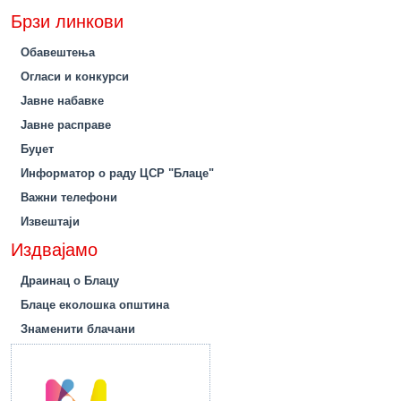
Брзи линкови
Обавештења
Огласи и конкурси
Јавне набавке
Јавне расправе
Буџет
Информатор о раду ЦСР "Блаце"
Важни телефони
Извештаји
Издвајамо
Драинац о Блацу
Блаце еколошка општина
Знаменити блачани