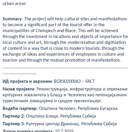
urban areas
Summary
: The project will help cultural sites and manifestations
to become a significant part of the tourist offer in the
municipalities of Chelopech and Blace. This will be achieved
through the investment in locations and objects of importance for
local culture and art, through the modernization and digitization
of content in a way that is close to modern tourists, through the
exchange of ideas and experiences of employees in culture and
tourism and through the mutual promotion of manifestations.
-------------------------------------------------------------------------------------
-----------------------
ИД пројекта и акроним
: BGRS0200063 – FACT
Назив пројекта
: Реконструкција, инфраструктура и опремање
културних локалитета у Блацу и Челопечу као потенцијалним
туристичким локацијама и сродне презентације.
Водећи партнер
: Општина Челопеч, Република Бугарска
Партнер 2
: Општина Блаце, Република Србија
Партнер 3
: Културни центар Драинац, Република Србија
Датум почетка пројекта
: 10.7.2025.