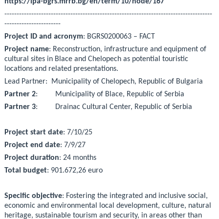
deneme
https://ipa-bgrs.mrrb.bg/en/term/10/node/167
bonusu
-------------------------------------------------------------------------------------
veren
yeni
-----------------------
siteler
Project ID and acronym
: BGRS0200063 – FACT
deneme
bonusu
Project name
: Reconstruction, infrastructure and equipment of
veren
cultural sites in Blace and Chelopech as potential touristic
casino
siteleri
locations and related presentations.
Yeni
Bonus
Lead Partner: Municipality of Chelopech, Republic of Bulgaria
Veren
Partner 2
: Municipality of Blace, Republic of Serbia
Siteler
Partner 3
: Drainac Cultural Center, Republic of Serbia
Project start date
: 7/10/25
Project end date
: 7/9/27
Project duration
: 24 months
Total budget
: 901.672,26 euro
Specific objective
: Fostering the integrated and inclusive social,
economic and environmental local development, culture, natural
heritage, sustainable tourism and security, in areas other than