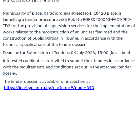
BGRS0200063-FACT-PP2-TD2
Municipality of Blace, Karadjordjeva street No4, 18420 Blace,
is
launching a tender procedure with Ref. No BGRS0200063-FACT-PP2-
TD2 for the provision of supervision services for the implementation of
works related to the reconstruction of an unclassified road and the
construction of public lighting in Trbunje, in accordance with the
technical specifications of the tender dossier.
Deadline for Submission of Tenders: 08 July 2026, 15:00 (local time)
Interested candidates are invited to submit their tenders in accordance
with the requirements and conditions set out in the attached tender
dossier.
The tender dossier is available for inspection at
https://ipa-bgrs.mrrb.bg/en/term/9/node/393