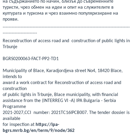
на съдържанието по начин, близък до съвременните
туристи, чрез обмен на идеи и опит на служителите в
културата и туризма и чрез взаимно популяризиране на
прояви.
-------------------------------------------------------------------------------------
-----------------------
Reconstruction of access road and construction of public lights in
Trbunje
BGRS0200063-FACT-PP2-TD1
Municipality of Blace, Karadjordjeva street No4, 18420 Blace,
intends to
award a work contract for Reconstruction of access road and
construction
of public lights in Trbunje, Blace municipality, with financial
assistance from the (INTERREG VI -A) IPA Bulgaria - Serbia
Programme
2021-2027,CCI number: 2021TC16IPCB007. The tender dossier is
available
for inspection at
https://ipa-
bgrs.mrrb.bg/en/term/9/node/362