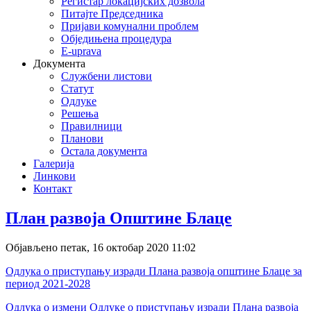
Регистар локацијских дозвола
Питајте Председника
Пријави комунални проблем
Обједињена процедура
E-uprava
Документа
Службени листови
Статут
Одлуке
Решења
Правилници
Планови
Остала документа
Галерија
Линкови
Контакт
План развоја Општине Блаце
deneme
bonusu
Објављено петак, 16 октобар 2020 11:02
veren
siteler
Одлука о приступању изради Плана развоја општине Блаце за
deneme
период 2021-2028
bonusu
deneme
Одлука о измени Одлуке о приступању изради Плана развоја
bonusu