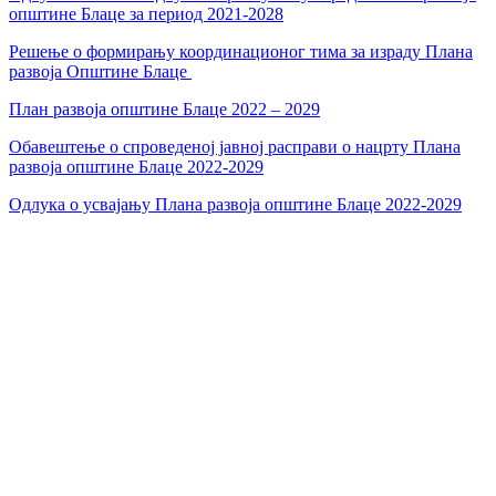
општине Блаце за период 2021-2028
veren
siteler
Решење о формирању координационог тима за израду Плана
2024
развоја Општине Блаце
deneme
bonusu
План развоја општине Блаце 2022 – 2029
veren
bahis
Обавештење о спроведеној јавној расправи о нацрту Плана
siteleri
развоја општине Блаце 2022-2029
bonus
veren
Одлука о усвајању Плана развоја општине Блаце 2022-2029
bahis
siteleri
deneme
bonusu
veren
yeni
siteler
deneme
bonusu
veren
casino
siteleri
Yeni
Bonus