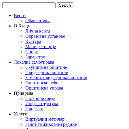
Вести
Обавештења
О Блацу
Лична карта
Образовне установе
Култура
Манифестације
Спорт
Здравство
Локална самоуправа
Скупштина општине
Председник општине
Заменик председника општине
Општинско веће
Општинска управа
Привреда
Пољопривреда
Инфраструктура
Пројекти
Услуге
Виртуални матичар
Заштита животне средине