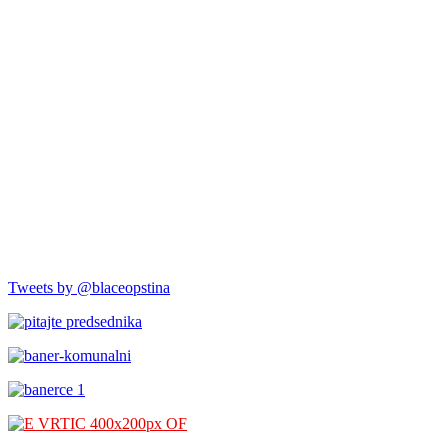
Tweets by @blaceopstina