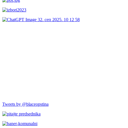
Tweets by @blaceopstina