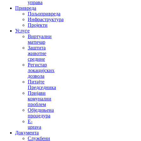
управа
Привреда
Пољопривреда
Инфраструктура
Пројекти
Услуге
Виртуални
матичар
Заштита
животне
средине
Регистар
локацијских
дозвола
Питајте
Председника
Пријави
комунални
проблем
Обједињена
процедура
E-
uprava
Документа
Службени