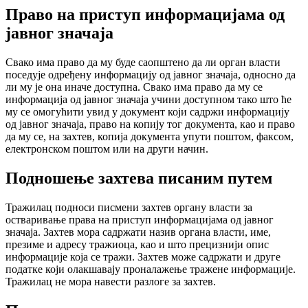
Право на приступ информацијама од
јавног значаја
Свако има право да му буде саопштено да ли орган власти
поседује одређену информацију од јавног значаја, односно да
ли му је она иначе доступна. Свако има право да му се
информација од јавног значаја учини доступном тако што ће
му се омогућити увид у документ који садржи информацију
од јавног значаја, право на копију тог документа, као и право
да му се, на захтев, копија документа упути поштом, факсом,
електронском поштом или на други начин.
Подношење захтева писаним путем
Тражилац подноси писмени захтев органу власти за
остваривање права на приступ информацијама од јавног
значаја. Захтев мора садржати назив органа власти, име,
презиме и адресу тражиоца, као и што прецизнији опис
информације која се тражи. Захтев може садржати и друге
податке који олакшавају проналажење тражене информације.
Тражилац не мора навести разлоге за захтев.