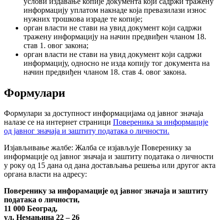
услови издавање копије документа који садржи тражену
информацију уплатом накнаде која превазилази износ
нужних трошкова израде те копије;
орган власти не стави на увид документ који садржи
тражену информацију на начин предвиђен чланом 18.
став 1. овог закона;
орган власти не стави на увид документ који садржи
информацију, односно не изда копију тог документа на
начин предвиђен чланом 18. став 4. овог закона.
Формулари
Формулари за доступност информацијама од јавног значаја
налазе се на интернет страници
Повереника за информације
од јавног значаја и заштиту података о личности.
Изјављивање жалбе: Жалба се изјављује Поверенику за
информације од јавног значаја и заштиту података о личности
у року од 15 дана од дана достављања решења или другог акта
органа власти на адресу:
Поверенику за инфорамa
ц
ије од јавног значаја и заштиту
података о личности,
11 000 Београд,
ул. Немањина 22 – 26