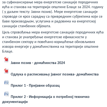
за суфинансирање мера енергетске санације породичних
кућа и станова на територији општине Блаце за 2024. годину
( у даљем тексту: Јавни позив). Мере енергетске санације
спроводе се кроз сарадњу са привредним субјектима који се
баве производњом, услугама и радовима на енергетској
санацији стамбених објеката.
Циљ спровођења мера енергетске санације породичних кућа
и станова је унапређење енергетске ефикасности у
стамбеном сектору и повећано коришћење обновљивих
извора енергије у домаћинствима на територији општине
Блаце.
Јавни позив - домаћинства 2024
Одлука о расписивању јавног позива- домаћинства
Прилог 1 - Пријавни образац
Прилог 2 - Информација о потребној техничко
документацији