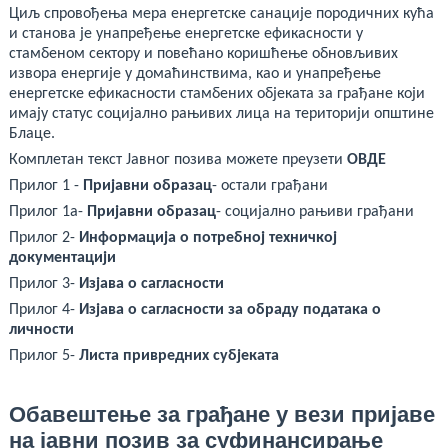
deneme
Циљ спровођења мера енергетске санације породичних кућа
bonusu
veren
и станова је унапређење енергетске ефикасности у
yeni
стамбеном сектору и повећано коришћење обновљивих
siteler
извора енергије у домаћинствима, као и унапређење
deneme
bonusu
енергетске ефикасности стамбених објеката за грађане који
veren
имају статус социјално рањивих лица на територији општине
casino
Блаце.
siteleri
Yeni
Комплетан текст Јавног позива можете преузети
ОВДЕ
Bonus
Veren
Прилог 1 -
Пријавни образац
- остали грађани
Siteler
Прилог 1а-
Пријавни образац
- социјално рањиви грађани
Прилог 2-
Информација о потребној техничкој
документацији
Прилог 3-
Изјава о сагласности
Прилог 4-
Изјава о сагласности за обраду података о
личности
Прилог 5-
Листа привредних субјеката
Обавештење
за грађане
у вези пријаве
на јавни позив за суфинансирање