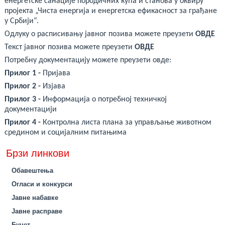
енергетске санације породичних кућа и станова у оквиру
пројекта „Чиста енергија и енергетска ефикасност за грађане
у Србији“.
Одлуку о расписивању јавног позива можете преузети
ОВДЕ
Текст јавног позива можете преузети
ОВДЕ
Потребну документацију можете преузети овде:
Прилог 1
-
Пријава
Прилог 2
-
Изјава
Прилог 3
-
Информација о потребној техничкој
документацији
Прилог 4
-
Контролна листа плана за управљање животном
средином и социјалним питањима
Брзи линкови
Обавештења
Огласи и конкурси
Јавне набавке
Јавне расправе
Буџет