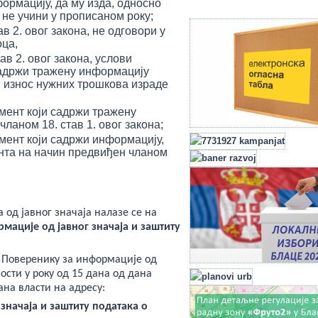
ормацију, да му изда, односно
о не учини у прописаном року;
в 2. овог закона, не одговори у
оца,
ав 2. овог закона, услови
садржи тражену информацију
и износ нужних трошкова израде
умент који садржи тражену
ланом 18. став 1. овог закона;
умент који садржи информацију,
ента на начин предвиђен чланом
од јавног значаја налазе се на
мације од јавног значаја и заштиту
 Поверенику за информације од
ости у року од 15 дана од дана
на власти на адресу:
 значаја и заштиту података о