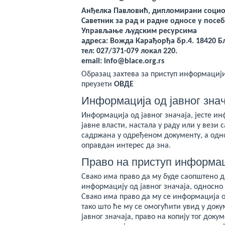
veren
bahis
Анђелка Павловић, дипломирани социо
siteleri
Саветник за рад и радне односе у посе
deneme
Управљање људским ресурсима
bonusu
veren
адреса:
Вожда Карађорђа бр.4
. 184
2
0
Б
yeni
тел: 027/
371-079
локал
220
.
siteler
email: info
@blace.org.rs
deneme
bonusu
Образац захтева за приступ информацији
veren
преузети
ОВДЕ
casino
siteleri
Информација од јавног знач
Yeni
Bonus
Veren
Информација од јавног значаја, јесте и
Siteler
јавне власти, настала у раду или у вези 
садржана у одређеном документу, а одно
оправдан интерес да зна.
Право на приступ информаци
Свако има право да му буде саопштено д
информацију од јавног значаја, односно 
Свако има право да му се информација о
тако што ће му се омогућити увид у док
јавног значаја, право на копију тог докум