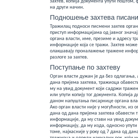
захтев, копија документа упути поштом,
на други начин.
Подношење захтева писани
Тражилац подноси писмени захтев орган
приступ информацијама од јавног значај
органа власти, име, презиме и адресу т
информације која се тражи. Захтев може
олакшавају проналажење тражене инфор
разлоге за захтев.
Поступање по захтеву
Орган власти дужан је да без одлагања, а
дана пријема захтева, тражиоца обавест
му на увид документ који садржи траже
или упути копију тог документа. Копија 
даном напуштања писарнице органа влас
Ако орган власти није у могућности, из о
дана од дана пријема захтева обавести
информације, да му стави на увид докум
информацију, да му изда, односно упути 
томе, најкасније у року од 7 дана од дан