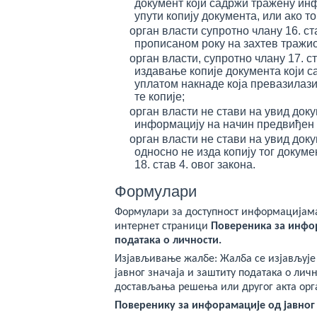
документ који садржи тражену инф
упути копију документа, или ако т
орган власти супротно члану 16. ста
прописаном року на захтев тражи
орган власти, супротно члану 17. ст
издавање копије документа који 
уплатом накнаде која превазилаз
те копије;
орган власти не стави на увид док
информацију на начин предвиђен ч
орган власти не стави на увид док
односно не изда копију тог докум
18. став 4. овог закона.
Формулари
Формулари за доступност информацијама 
интернет страници
Повереника за инфор
података о личности.
Изјављивање жалбе: Жалба се изјављује
јавног значаја и заштиту података о личн
достављања решења или другог акта орга
Поверенику за инфорамa
ц
ије од јавног