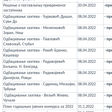
Решење о постављењу привременог
20.04.2022
-пр
заступника
Oдбaцивaњe зaхтeвa - Ђурковић Душан,
08.04.2022
- п
Суви До
Oдбaцивaњe зaхтeвa - Миленковић
08.04.2022
- п
Зоран, Ниш
Oдбaцивaњe зaхтeвa - Павловић
08.04.2022
- п
Славољуб, Стубал
Oдбацивање захтева - Ракић Бранко,
08.04.2022
-пр
Кашевар
Oдбaцивaњe зaхтeвa - Радивојевић
08.04.2022
- п
Биљана, Н. Београд
Oдбaцивaњe зaхтeвa - Радивојевић
08.04.2022
- п
Данијела, Рокци
Oдбaцивaњe зaхтeвa - Судимац Миљојко,
08.04.2022
- п
Трбуње
Одбацивање захтева - Вељић Живко,
08.04.2022
- п
Чучале
План годишњих јавних конкурса за 2022
31.1.2022
- п