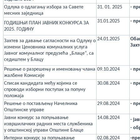
Одлука о одлагању избора за Савете
31. 01. 2025
- пр
месних заједница
31.01.2025
- пр
ГОДИШЊИ ПЛАН ЈАВНИХ КОНКУРСА ЗА
2025. ГОДИНУ
24.01.2025
Оба
Захтев за давање сагласности на Одлуку о
Захт
измени Ценовника комуналних услуга
Јавног комуналног предузећа „Блаце“, са
седиштем у Блацу
Решење о разрешењу и именовању члана
09.10.2024
- пр
жалбене Комисије
Списак кандидата међу којима се
30.08.2024
- пр
спроводи изборни поступак за попуну
положаја
Решење о постављењу Начелника
29.08.2024
- пр
Општинске управе
Јавни конкурс за попуњавање
14.08.2024
- ја
извршилачких радних места службеника
- об
у општинској управи Општине Блаце
Интерни конкурс за попуњавање
02.08.2024
-пр