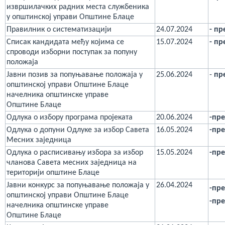
извршилачких радних места службеника
у општинској управи Општине Блаце
Правилник о систематизацији
24.07.2024
- пр
Списак кандидата међу којима се
15.07.2024
- пр
спроводи изборни поступак за попуну
положаја
Јавни позив за попуњавање положаја у
25.06.2024
-
пр
општинској управи Општине Блаце
начелника општинске управе
Општине Блаце
Одлука о избору програма пројеката
20.06.2024
-пр
Одлука о допуни Одлуке за избор Савета
16.05.2024
-пр
Месних заједница
Одлука о расписивању избора за избор
15.05.2024
-пр
чланова Савета месних заједница на
територији општине Блаце
Јавни конкурс за попуњавање положаја у
26.04.2024
-пр
општинској управи Општине Блаце
-пр
начелника општинске управе
Општине Блаце