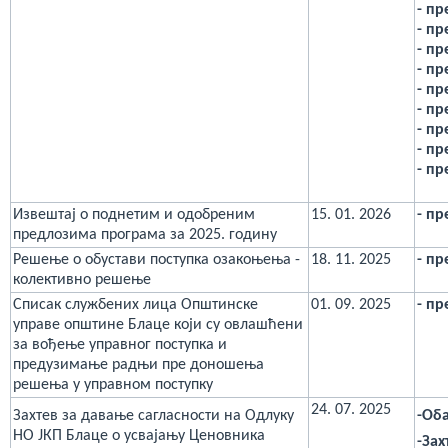
-
пр
-
пр
- пр
-
пр
-
пр
-
пр
- пр
-
пр
-
пр
Извештај о поднетим и одобреним
15. 01. 2026
- пр
предлозима програма за 2025. годину
Решење о обустави поступка озакоњења -
18. 11. 2025
- пр
колективно решење
Списак службених лица Општинске
01. 09. 2025
- пр
управе општине Блаце који су овлашћени
за вођење управног поступка и
предузимање радњи пре доношења
решења у управном поступку
24. 07. 2025
Захтев за давање сагласности на Одлуку
-Об
НО ЈКП Блаце о усвајању Ценовника
-Зах