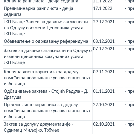
Коначна ранг листа - дечја седишта
21.1.2022
- п
Прелиминарна ранг листа - дечја
17.1.2022
-
пр
седишта
ЈКП Блаце Захтев за давање сагласности
29.12.2021
- п
на Одлуку о измени Ценовника услуга
ЈКП Блаце
Обавештење o одржавању референдума
08.12.2021
- п
07.12.2021
- п
Захтев за давање сагласности на Одлуку о
измени ценовника комуналних услуга
ЈКП Блаце
Коначна листа корисника за доделу
09.11.2021
- п
помоћи за побољшање услова становања
избеглица
Oдбaцивaњe зaхтeвa - Стојић Радула - Д.
01.11.2021
- п
Драгуша
Предлог листе корисника за доделу
22.10.2021
- п
помоћи за побољшање услова становања
избеглица
Захтев за допуну документације -
02.10.2021
- п
Судимац Миљојко, Трбуње