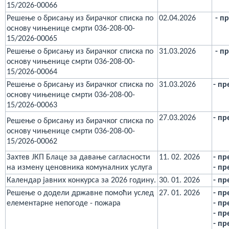
15/2026-00066
Решење о брисању из бирачког списка по
02.04.2026
- п
основу чињенице смрти 036-208-00-
15/2026-00065
Решење о брисању из бирачког списка по
31.03.2026
- п
основу чињенице смрти 036-208-00-
15/2026-00064
Решење о брисању из бирачког списка по
31.03.2026
- пр
основу чињенице смрти 036-208-00-
15/2026-00063
27.03.2026
- пр
Решење о брисању из бирачког списка по
основу чињенице смрти 036-208-00-
15/2026-00062
Захтев ЈКП Блаце за давање сагласности
11. 02. 2026
- пр
на измену ценовника комуналних услуга
- пр
Календар јавних конкурса за 2026 годину.
30. 01. 2026
- пр
Решење о додели државне помоћи услед
27. 01. 2026
- пр
елементарне непогоде - пожара
-
пре
- пр
- пр