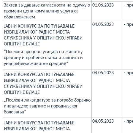
Захтев за давање сагласности на одлуку о
01.06.2023
- пр
промени цена комуналних услуга са
образложењем
04.05.2023
- пр
ЈАВНИ КОНКУРС ЗА ПОПУЊАВАЊЕ
ИЗВРШИЛАЧКОГ РАДНОГ МЕСТА
СЛУЖБЕНИКА У ОПШТИНСКОЈ УПРАВИ
ОПШТИНЕ БЛАЦЕ
“Послови процене утицаја на животну
средину и праћење стања и заштита и
унапређење животне средине“
04.05.2023
- пр
ЈАВНИ КОНКУРС ЗА ПОПУЊАВАЊЕ
ИЗВРШИЛАЧКОГ РАДНОГ МЕСТА
СЛУЖБЕНИКА У ОПШТИНСКОЈ УПРАВИ
ОПШТИНЕ БЛАЦЕ
„Послови ликвидатуре за потребе борачко
инвалидске заштите и породиљског
боловања“
04.05.2023
-
пр
ЈАВНИ КОНКУРС ЗА ПОПУЊАВАЊЕ
ИЗВРШИЛАЧКОГ РАДНОГ МЕСТА