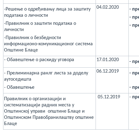
04.02.2020
-Решење о одређивању лица за заштиту
- п
података о личности
- п
-Правилник о заштити података о
- п
личности
-Правилник о безбедности
информационо-комуникационог система
Општине Блаце
- Обавештење о раскиду уговора
17.01.2020
- п
06.12.2019
- Прелиминарна ранлг листа за доделу
- п
аутоседишта
- Обавештење
- п
05.12.2019
-
пр
Правилник о организацији и
систематизацији радних места у
Општинској управи општине Блаце и
Општинском Правобранилаштву општине
Блаце