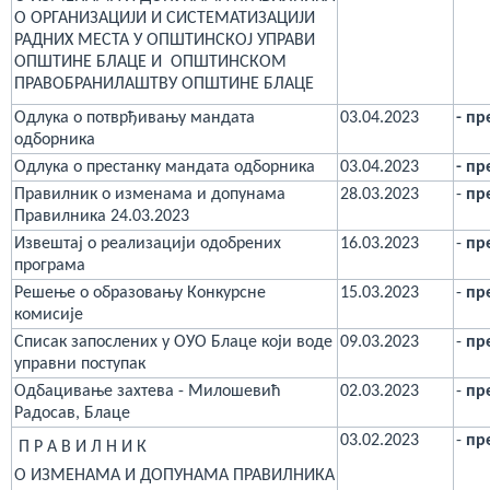
О ОРГАНИЗАЦИЈИ И СИСТЕМАТИЗАЦИЈИ
РАДНИХ МЕСТА У ОПШТИНСКОЈ УПРАВИ
ОПШТИНЕ БЛАЦЕ И ОПШТИНСКОМ
ПРАВОБРАНИЛАШТВУ ОПШТИНЕ БЛАЦЕ
Одлука о потврђивању мандата
03.04.2023
- пр
одборника
Одлука о престанку мандата одборника
03.04.2023
- пр
Правилник о изменама и допунама
28.03.2023
-
пр
Правилника 24.03.2023
Извештај о реализацији одобрених
16.03.2023
-
пр
програма
Решење о образовању Конкурсне
15.03.2023
-
пр
комисије
Списак запослених у ОУО Блаце који воде
09.03.2023
-
пр
управни поступак
Oдбaцивaњe зaхтeвa - Милошевић
02.03.2023
-
пр
Радосав, Блаце
03.02.2023
-
пр
П Р А В И Л Н И К
О ИЗМЕНАМА И ДОПУНАМА ПРАВИЛНИКА