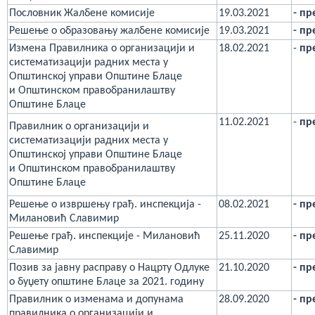
Пословник Жалбене комисије
19.03.2021
- п
Решење о образовању жалбене комисије
19.03.2021
- п
Измена Правилника о организацији и
18.02.2021
-
пр
систематизацији радних места у
Општинској управи Општине Блаце
и Општинском правобранилаштву
Општине Блаце
11.02.2021
-
пр
Правилник о организацији и
систематизацији радних места у
Општинској управи Општине Блаце
и Општинском правобранилаштву
Општине Блаце
Решење о извршењу грађ. инспекција -
08.02.2021
- п
Милановић Славимир
Решење грађ. инспекције - Милановић
25.11.2020
- п
Славимир
Позив за јавну расправу о Нацрту Oдлуке
21.10.2020
- п
о буџету општине Блаце за 2021. годину
Правилник о изменама и допунама
28.09.2020
- п
правилника о организацији и