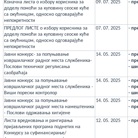
Коначна листа о избору корисника за
09. 07. 2025
- пр
доделу помоћи за куповину сеоске куће
са окућницом, односно одговарајуће
непокретности
ПРЕДЛОГ ЛИСТЕ о избору корисника за
07. 07. 2025
- пр
доделу помоћи за куповину сеоске куће
са окућницом, односно одговарајуће
непокретности
Јавни конкурс- за попуњавање
14. 05. 2025
- пр
извршилачког радног места службеника-
- п
Послови техничког регулисања
- ш
саобраћаја
Јавни конкурс за попуњавање
14. 05. 2025
- пр
извршилачког радног места службеника -
- п
Виши порески контролор
-
ши
Јавни конкурс за попуњавање
14. 05. 2025
- пр
извршилачког радног места намештеника
- п
- Послови одржавања хигијене
Листа вредновања и рангирања
12. 05. 2025
- пр
пријављених програма поднетих на
Конкурсу за суфинансирање/