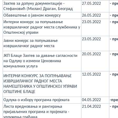
Захтев за допуну документације -
27.05.2022
- п
Стефановић (Милан) Драган, Београд
Обавештење о јавном конкурсу
26.05.2022
- п
Интерни конкурс за попуњавање
23.05.2022
- п
извршилачког радног места службеника у
Општинској управи
23.05.2022
- п
Јавни конкурс за попуњавање
извршилачког радног места
20.05.2022
- п
ЈКП Блаце Захтев за давање сагласности
на Одлуку о измени Ценовника
комуналних услуга
12.05.2022
- п
ИНТЕРНИ КОНКУРС ЗА ПОПУЊАВАЊЕ
ИЗВРШИЛАЧКОГ РАДНОГ МЕСТА
НАМЕШТЕНИКА У ОПШТИНСКОЈ УПРАВИ
ОПШТИНЕ БЛАЦЕ
Одлука о избору програма пројеката
04.05.2022
-пр
Листа вредновања и рангирања
21.04.2022
- п
пријављених програма и пројеката -
удружења грађана