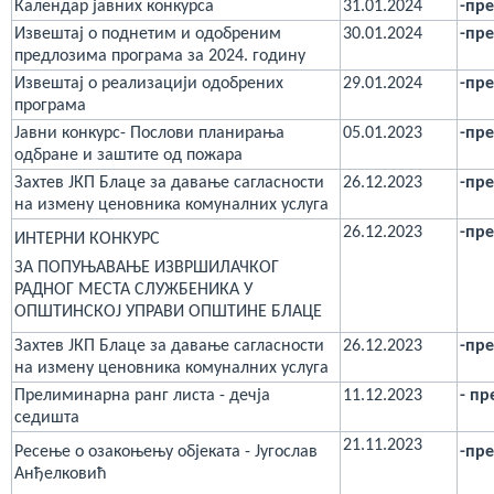
Календар јавних конкурса
31.01.2024
-пр
Извештај о поднетим и одобреним
30.01.2024
-пр
предлозима програма за 2024. годину
Извештај о реализацији одобрених
29.01.2024
-пр
програма
Јавни конкурс- Послови планирања
05.01.2023
-пр
одбране и заштите од пожара
Захтев ЈКП Блаце за давање сагласности
26.12.2023
-пр
на измену ценовника комуналних услуга
26.12.2023
-пр
ИНТЕРНИ КОНКУРС
ЗА ПОПУЊАВАЊЕ ИЗВРШИЛАЧКОГ
РАДНОГ МЕСТА СЛУЖБЕНИКА У
ОПШТИНСКОЈ УПРАВИ ОПШТИНЕ БЛАЦЕ
Захтев ЈКП Блаце за давање сагласности
26.12.2023
-пр
на измену ценовника комуналних услуга
Прелиминарна ранг листа - дечја
11.12.2023
- пр
седишта
21.11.2023
Ресење о озакоњењу објеката - Југослав
-пр
Анђелковић