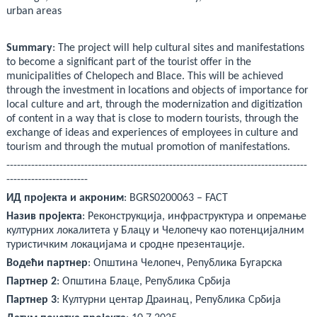
urban areas
Summary
: The project will help cultural sites and manifestations
to become a significant part of the tourist offer in the
municipalities of Chelopech and Blace. This will be achieved
through the investment in locations and objects of importance for
local culture and art, through the modernization and digitization
of content in a way that is close to modern tourists, through the
exchange of ideas and experiences of employees in culture and
tourism and through the mutual promotion of manifestations.
-------------------------------------------------------------------------------------
-----------------------
ИД пројекта и акроним
: BGRS0200063 – FACT
Назив пројекта
: Реконструкција, инфраструктура и опремање
културних локалитета у Блацу и Челопечу као потенцијалним
туристичким локацијама и сродне презентације.
Водећи партнер
: Општина Челопеч, Република Бугарска
Партнер 2
: Општина Блаце, Република Србија
Партнер 3
: Културни центар Драинац, Република Србија