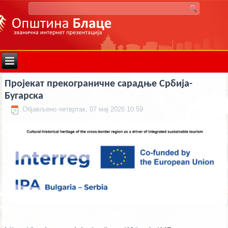
deneme
Пројекат прекограничне сарадње Србија-
bonusu
veren
Бугарска
siteler
deneme
Објављено четвртак, 07 мај 2026 10:59
bonusu
deneme
bonusu
veren
siteler
2024
deneme
bonusu
veren
bahis
siteleri
bonus
veren
bahis
siteleri