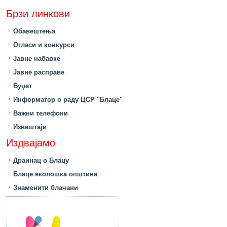
Брзи линкови
Обавештења
Огласи и конкурси
Јавне набавке
Јавне расправе
Буџет
Информатор о раду ЦСР "Блаце"
Важни телефони
Извештаји
Издвајамо
Драинац о Блацу
Блаце еколошка општина
Знаменити блачани