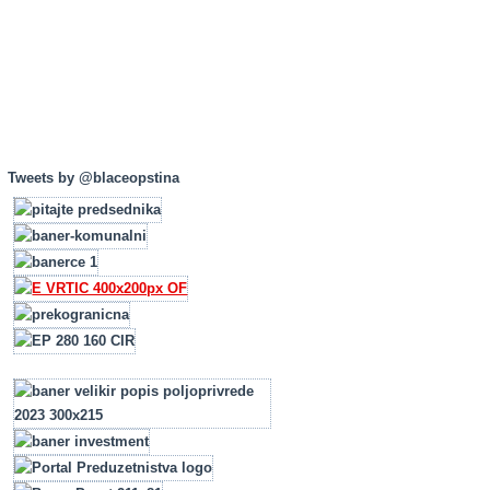
Tweets by @blaceopstina