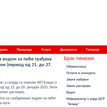
права
Привреда
Услуге
Документа
Галерија
Брзи линкови
 водом за пиће грађана
и (период од 21. до 27.
Обавештења
Огласи и конкурси
7
Јавне набавке
, у складу са планом ЈКП Блаце о
Јавне расправе
 од 13. до 20. јануара 2025. бити
утем цистерне.
Буџет
ета за снабдевање водом за пиће
Информатор о раду ЦСР
слуге:
"Блаце"