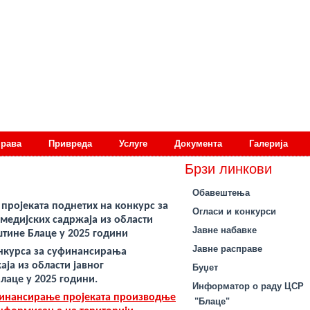
права
Привреда
Услуге
Документа
Галерија
Брзи линкови
Обавештења
 пројеката поднетих на конкурс за
Огласи и конкурси
едијских садржаја из области
Јавне набавке
тине Блаце у 2025 години
Јавне расправе
нкурса за суфинансирања
аја и
з области јавног
Буџет
лаце у 2025 години
.
Информатор о раду ЦСР
финансирање пројеката производње
"Блаце"