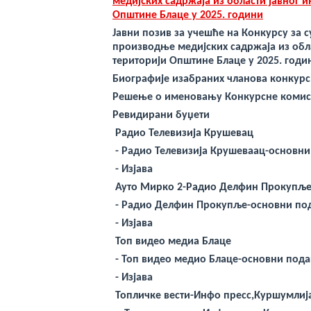
медијских садржаја из области јавног 
veren
bahis
Општине Блаце у 2025. години
siteleri
Јавни позив за учешће на Конкурсу за
deneme
bonusu
производње медијских садржаја из обл
veren
територији Општине Блаце у 2025. годи
yeni
siteler
Биографије изабраних чланова конкурс
deneme
bonusu
Решење о именовању Конкурсне комис
veren
Ревидирани буџети
casino
siteleri
Радио Телевизија Крушевац
Yeni
Bonus
- Радио Телевизија Крушеваац-основн
Veren
-
Изјава
Siteler
Ауто Мирко 2-Радио Делфин Прокупљ
- Радио Делфин Прокупље-основни по
-
Изјава
Топ видео медиа Блаце
- Топ видео медио Блаце-основни под
-
Изјава
Топличке вести-Инфо пресс,Куршумлиј