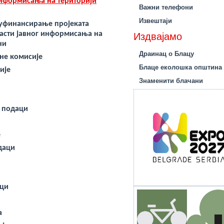
информисања на територији
Важни телефони
Извештаји
 суфинансирање пројеката
асти јавног информисања на
Издвајамо
ни
Драинац о Блацу
не комисије
Блаце еколошка општина
ије
Знаменити блачани
и подаци
е
даци
аци
а