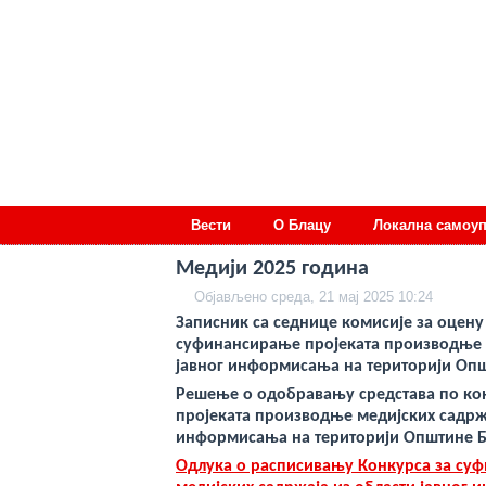
deneme
Вести
О Блацу
Локална самоу
bonusu
veren
siteler
Медији 2025 година
deneme
bonusu
Објављено среда, 21 мај 2025 10:24
deneme
Записник са седнице комисије за оцену
bonusu
veren
суфинансирање пројеката производње м
siteler
јавног информисања на територији Опш
2024
deneme
Решење о одобравању средстава по ко
bonusu
пројеката производње медијских садрж
veren
информисања на територији Оп
штине Б
bahis
siteleri
Одлука о расписивању Конкурса за су
bonus