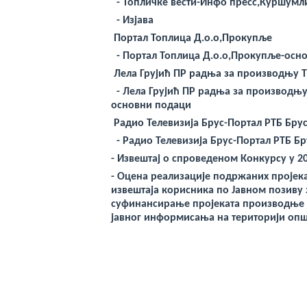
-
Топличке вести-Инфо пресс,Куршумл
-
Изјава
Портал Топлица Д.о.о,Прокупље
-
Портал Топлица Д.о.о,Прокупље-осн
Лела Грујић ПР радња за производњу 
-
Лела Грујић ПР радња за производњу
основни подаци
Радио Телевизија Брус-Портал РТБ Бру
-
Радио Телевизија Брус-Портал РТБ Б
- Извештај о спроведеном Конкурсу у 2
-
Оцена реализације подржаних пројекат
извештаја корисника по
Јавном
позиву
суфинансирање пројеката производње м
јавно
г
информисања на
територији
опш