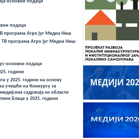
ија-основни подаци
овни подаци
ТВ програма Агро југ Медиа Ниш
 ТВ програма Агро југ Медиа Ниш-
с
рус-основни подаци
025. години
а у 2025. години на основу
 за
учешће
на
Конкурсу
за
едијских садржаја из области
тине Блаце у 2025. години