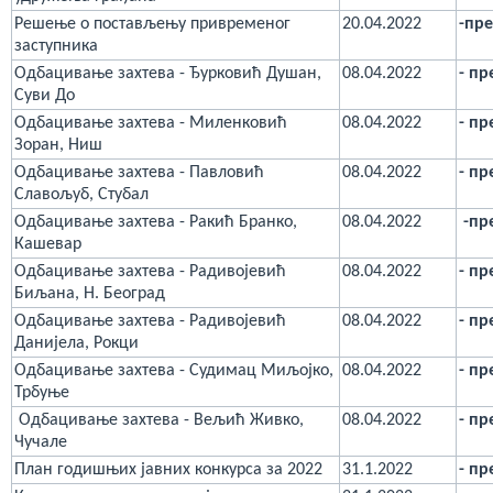
Решење о постављењу привременог
20.04.2022
-пр
заступника
Oдбaцивaњe зaхтeвa - Ђурковић Душан,
08.04.2022
- п
Суви До
Oдбaцивaњe зaхтeвa - Миленковић
08.04.2022
- п
Зоран, Ниш
Oдбaцивaњe зaхтeвa - Павловић
08.04.2022
- п
Славољуб, Стубал
Oдбацивање захтева - Ракић Бранко,
08.04.2022
-пр
Кашевар
Oдбaцивaњe зaхтeвa - Радивојевић
08.04.2022
- п
Биљана, Н. Београд
Oдбaцивaњe зaхтeвa - Радивојевић
08.04.2022
- п
Данијела, Рокци
Oдбaцивaњe зaхтeвa - Судимац Миљојко,
08.04.2022
- п
Трбуње
Одбацивање захтева - Вељић Живко,
08.04.2022
- п
Чучале
План годишњих јавних конкурса за 2022
31.1.2022
- п