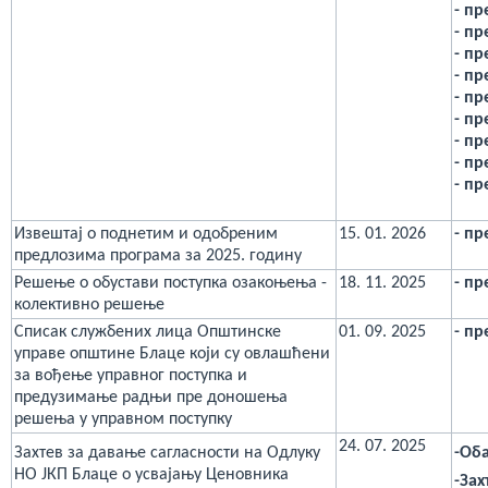
-
пр
-
пр
- пр
-
пр
-
пр
-
пр
- пр
-
пр
-
пр
Извештај о поднетим и одобреним
15. 01. 2026
- пр
предлозима програма за 2025. годину
Решење о обустави поступка озакоњења -
18. 11. 2025
- пр
колективно решење
Списак службених лица Општинске
01. 09. 2025
- пр
управе општине Блаце који су овлашћени
за вођење управног поступка и
предузимање радњи пре доношења
решења у управном поступку
24. 07. 2025
Захтев за давање сагласности на Одлуку
-Об
НО ЈКП Блаце о усвајању Ценовника
-Зах