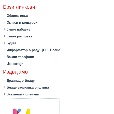
Брзи линкови
Обавештења
Огласи и конкурси
Јавне набавке
Јавне расправе
Буџет
Информатор о раду ЦСР "Блаце"
Важни телефони
Извештаји
Издвајамо
Драинац о Блацу
Блаце еколошка општина
Знаменити блачани