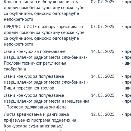
Коначна листа о избору корисника за
09. 07. 2025
- пр
доделу помоћи за куповину сеоске куће
са окућницом, односно одговарајуће
непокретности
ПРЕДЛОГ ЛИСТЕ о избору корисника за
07. 07. 2025
- пр
доделу помоћи за куповину сеоске куће
са окућницом, односно одговарајуће
непокретности
Јавни конкурс- за попуњавање
14. 05. 2025
- пр
извршилачког радног места службеника-
- п
Послови техничког регулисања
- ш
саобраћаја
Јавни конкурс за попуњавање
14. 05. 2025
- пр
извршилачког радног места службеника -
- п
Виши порески контролор
-
ши
Јавни конкурс за попуњавање
14. 05. 2025
- пр
извршилачког радног места намештеника
- п
- Послови одржавања хигијене
Листа вредновања и рангирања
12. 05. 2025
- пр
пријављених програма поднетих на
Конкурсу за суфинансирање/