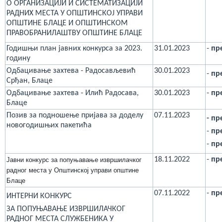
О ОРГАНИЗАЦИЈИ И СИСТЕМАТИЗАЦИЈИ
РАДНИХ МЕСТА У ОПШТИНСКОЈ УПРАВИ
ОПШТИНЕ БЛАЦЕ И ОПШТИНСКОМ
ПРАВОБРАНИЛАШТВУ ОПШТИНЕ БЛАЦЕ
Годишњи план јавних конкурса за 2023.
31.01.2023
-
пр
годину
Oдбaцивaњe зaхтeвa - Радосављевић
30.01.2023
-
пр
Срђан, Блаце
Oдбaцивaњe зaхтeвa - Илић Радосава,
30.01.2023
-
пр
Блаце
Позив за подношење пријава за доделу
07.11.2023
- пр
новогодишњих пакетића
-
пр
-
пр
Јавни конкурс за попуњавање извршилачког
18.11.2022
-
пр
радног места у Општинској управи општине
Блаце
07.11.2022
-
пр
ИНТЕРНИ КОНКУРС
ЗА ПОПУЊАВАЊЕ ИЗВРШИЛАЧКОГ
РАДНОГ МЕСТА СЛУЖБЕНИКА У