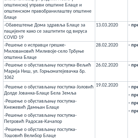
општинској управи општине Блаце и
општинском правобранилаштву општине
блаце
-Обавештење Дома здравља Блаце за
13.03.2020
- п
пацијенте како се заштитити од вируса
COVID 19
-Решење о исправци грешке-
28.02.2020
- п
Миловановић Миливоје-село Трбуње
општина Блаце
-Решење о обустављању поступка-Вељић
26.02.2020
- п
Марија Ниш, ул. Горњоматејевачка бр.
1062
19.02.2020
-Решење о обустављању поступка-Јоловић
- п
Долде Јованка-Блаце Бела Земља
- п
-Решење о обустављању поступка-
- п
Кнежевић Дамњан Блаце
- п
-Решење о обустављању поступка-
Петровић Радосав-Качапор
-Решење о обустављању поступка-
Тошовић Велибор Блаце