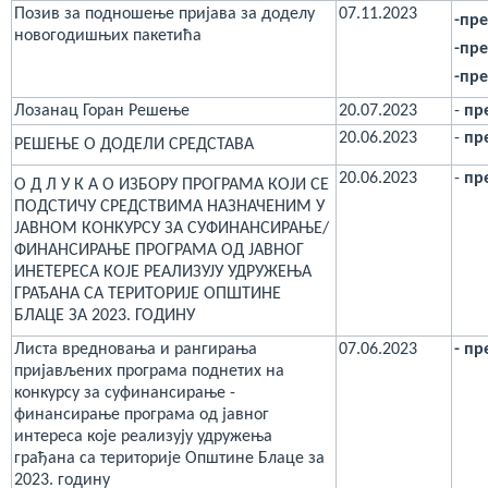
Позив за подношење пријава за доделу
07.11.2023
-пр
новогодишњих пакетића
-пр
-пр
Лозанац Горан Решење
20.07.2023
-
пр
20.06.2023
-
пр
РЕШЕЊЕ О ДОДЕЛИ СРЕДСТАВА
20.06.2023
-
пр
О Д Л У К A О ИЗБОРУ ПРОГРАМА КОЈИ СЕ
ПОДСТИЧУ СРЕДСТВИМА НАЗНАЧЕНИМ У
ЈАВНОМ КОНКУРСУ ЗА СУФИНАНСИРАЊЕ/
ФИНАНСИРАЊЕ ПРОГРАМА ОД ЈАВНОГ
ИНЕТЕРЕСА КОЈЕ РЕАЛИЗУЈУ УДРУЖЕЊА
ГРАЂАНА СА ТЕРИТОРИЈЕ ОПШТИНЕ
БЛАЦЕ ЗА 2023. ГОДИНУ
Листа вредновања и рангирања
07.06.2023
- пр
пријављених програма поднетих на
конкурсу за суфинансирање -
финансирање програма од јавног
интереса које реализују удружења
грађана са територије Општине Блаце за
2023. годину