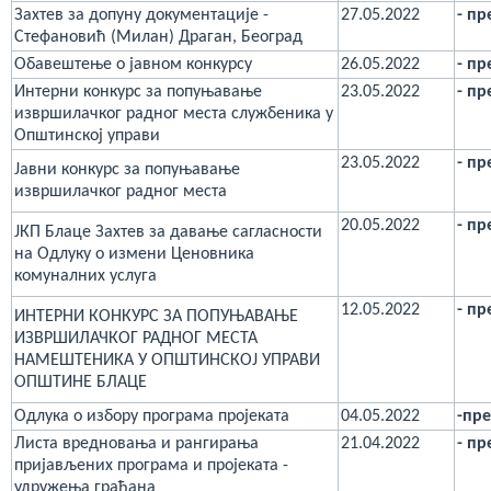
Захтев за допуну документације -
27.05.2022
- п
Стефановић (Милан) Драган, Београд
Обавештење о јавном конкурсу
26.05.2022
- п
Интерни конкурс за попуњавање
23.05.2022
- п
извршилачког радног места службеника у
Општинској управи
23.05.2022
- п
Јавни конкурс за попуњавање
извршилачког радног места
20.05.2022
- п
ЈКП Блаце Захтев за давање сагласности
на Одлуку о измени Ценовника
комуналних услуга
12.05.2022
- п
ИНТЕРНИ КОНКУРС ЗА ПОПУЊАВАЊЕ
ИЗВРШИЛАЧКОГ РАДНОГ МЕСТА
НАМЕШТЕНИКА У ОПШТИНСКОЈ УПРАВИ
ОПШТИНЕ БЛАЦЕ
Одлука о избору програма пројеката
04.05.2022
-пр
Листа вредновања и рангирања
21.04.2022
- п
пријављених програма и пројеката -
удружења грађана