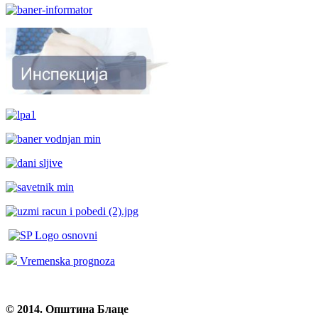
Vremenska prognoza
© 2014. Општина Блаце