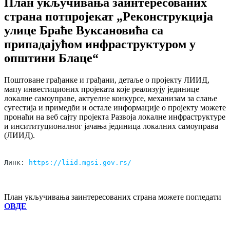
План укључивања заинтересованих
veren
страна потпројекат „Реконструкција
siteler
2024
улице Браће Вуксановића са
deneme
припадајућом инфраструктуром у
bonusu
veren
општини Блаце“
bahis
siteleri
Поштоване грађанке и грађани, детаље о пројекту ЛИИД,
bonus
мапу инвестиционих пројеката које реализују јединице
veren
локалне самоуправе, актуелне конкурсе, механизам за слање
bahis
сугестија и примедби и остале информације о пројекту можете
siteleri
пронаћи на веб сајту пројекта Развоја локалне инфраструктуре
deneme
и инсититуционалног јачања јединица локалних самоуправа
bonusu
(ЛИИД).
veren
yeni
siteler
Линк:
https://liid.mgsi.gov.rs/
deneme
bonusu
veren
casino
План укључивања заинтересованих страна можете погледати
siteleri
ОВДЕ
Yeni
Bonus