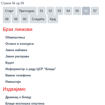
Страна 56 од 69
Старт
Претходна
51
52
53
54
55
56
57
58
59
60
Следећа
Крај
Брзи линкови
Обавештења
Огласи и конкурси
Јавне набавке
Јавне расправе
Буџет
Информатор о раду ЦСР "Блаце"
Важни телефони
Извештаји
Издвајамо
Драинац о Блацу
Блаце еколошка општина