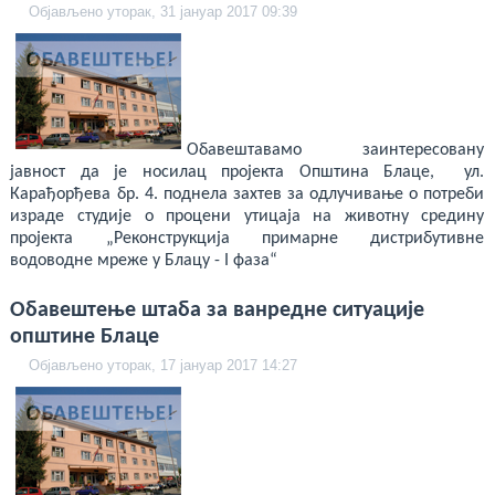
Објављено уторак, 31 јануар 2017 09:39
Обавештавамо заинтересовану
јавност да је носилац пројекта Општина Блаце, ул.
Карађорђева бр. 4. поднела захтев за одлучивање о потреби
израде студије о процени утицаја на животну средину
пројекта „Реконструкција примарне дистрибутивне
водоводне мреже у Блацу - I фаза“
Обавештење штаба за ванредне ситуације
општине Блаце
Објављено уторак, 17 јануар 2017 14:27