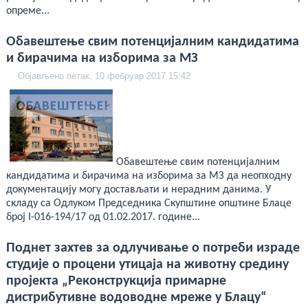
deneme
опреме...
bonusu
veren
yeni
Обавештење свим потенцијалним кандидатима
siteler
deneme
и бирачима на изборима за МЗ
bonusu
veren
Објављено петак, 10 фебруар 2017 15:42
casino
siteleri
Yeni
Bonus
Veren
Siteler
Обавештење свим потенцијалним
кандидатима и бирачима на изборима за МЗ да неопходну
документацију могу достављати и нерадним данима. У
складу са Одлуком Председника Скупштине општине Блаце
број I-016-194/17 од 01.02.2017. године...
Поднет захтев за одлучивање о потреби израде
студије о процени утицаја на животну средину
пројекта „Реконструкција примарне
дистрибутивне водоводне мреже у Блацу“