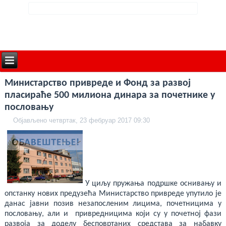
deneme
Министарство привреде и Фонд за развој
bonusu
veren
пласираће 500 милиона динара за почетнике у
siteler
deneme
пословању
bonusu
Објављено четвртак, 23 фебруар 2017 09:30
deneme
bonusu
veren
siteler
2024
deneme
bonusu
veren
bahis
У циљу пружања подршке оснивању и
siteleri
опстанку нових предузећа Министарство привреде упутило је
bonus
данас јавни позив незапосленим лицима, почетницима у
veren
bahis
пословању, али и привредницима који су у почетној фази
siteleri
развоја за доделу бесповртаних средстава за набавку