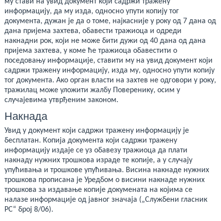
му стави на увид документ који садржи тражену
информацију, да му изда, односно упути копију тог
документа, дужан је да о томе, најкасније у року од 7 дана од
дана пријема захтева, обавести тражиоца и одреди
накнадни рок, који не може бити дужи од 40 дана од дана
пријема захтева, у коме ће тражиоца обавестити о
поседовању информације, ставити му на увид документ који
садржи тражену информацију, изда му, односно упути копију
тог документа. Ако орган власти на захтев не одговори у року,
тражилац може уложити жалбу Поверенику, осим у
случајевима утврђеним законом.
Накнада
Увид у документ који садржи тражену информацију је
бесплатан. Копија документа који садржи тражену
информацију издаје се уз обавезу тражиоца да плати
накнаду нужних трошкова израде те копије, а у случају
упућивања и трошкове упућивања. Висина накнаде нужних
трошкова прописана је Уредбом о висини накнаде нужних
трошкова за издавање копије докумената на којима се
налазе информације од јавног значаја („Службени гласник
РС“ број 8/06).