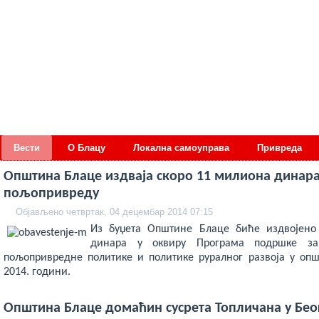
deneme
Вести
О Блацу
Локална самоуправа
Привреда
bonusu
veren
siteler
Општина Блаце издваја скоро 11 милиона динара
deneme
пољопривреду
bonusu
deneme
Објављено четвртак, 04 децембар 2014 07:15
bonusu
veren
Из буџета Општине Блаце биће издвојено 
siteler
динара у оквиру Програма подршке за
2024
пољопривредне политике и политике руралног развоја у оп
deneme
bonusu
2014. години.
veren
bahis
siteleri
Општина Блаце домаћин сусрета Топличана у Бео
bonus