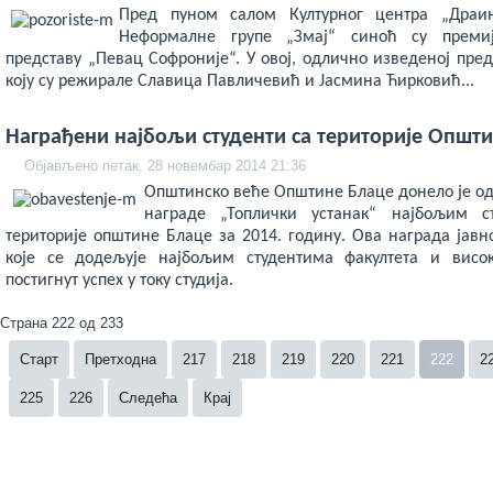
Пред пуном салом Културног центра „Драи
Неформалне групе „Змај“ синоћ су преми
представу „Певац Софроније“. У овој, одлично изведеној пред
коју су режирале Славица Павличевић и Јасмина Ћирковић...
Награђени најбољи студенти са територије Општ
Објављено петак, 28 новембар 2014 21:36
Општинско веће Општине Блаце донело је од
награде „Топлички устанак“ најбољим с
територије општине Блаце за 2014. годину. Ова награда јавн
које се додељује најбољим студентима факултета и висо
постигнут успех у току студија.
Страна 222 од 233
Старт
Претходна
217
218
219
220
221
222
2
225
226
Следећа
Крај