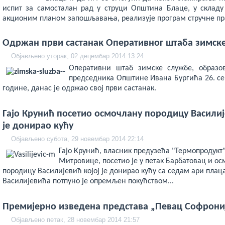
испит за самосталан рад у струци Општина Блаце, у склад
акционим планом запошљавања, реализује програм стручне пр
Одржан први састанак Оперативног штаба зимск
Објављено уторак, 02 децембар 2014 13:24
Оперативни штаб зимске службе, образ
председника Општине Ивана Бургића 26. се
године, данас је одржао свој први састанак.
Гајо Крунић посетио осмочлану породицу Василиј
је донирао кућу
Објављено субота, 29 новембар 2014 22:14
Гајо Крунић, власник предузећа "Термопродукт
Митровице, посетио је у петак Барбатовац и о
породицу Василијевић којој је донирао кућу са седам ари плац
Василијевића потпуно је опремљен покућством...
Премијерно изведена представа „Певац Софрони
Објављено петак, 28 новембар 2014 21:57