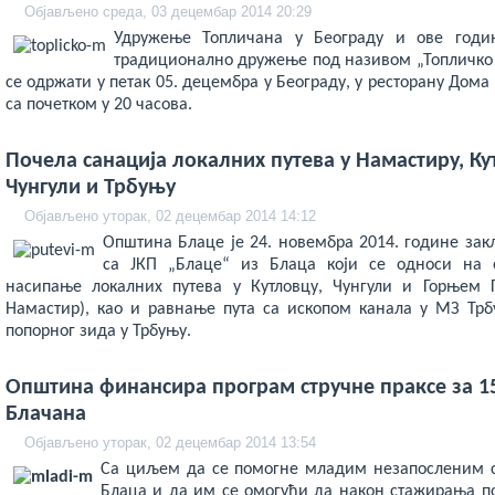
veren
Објављено среда, 03 децембар 2014 20:29
bahis
siteleri
Удружење Топличана у Београду и ове годин
deneme
традиционално дружење под називом „Топличко в
bonusu
се одржати у петак 05. децембра у Београду, у ресторану Дома 
veren
yeni
са почетком у 20 часова.
siteler
deneme
bonusu
Почела санација локалних путева у Намастиру, Ку
veren
Чунгули и Трбуњу
casino
siteleri
Објављено уторак, 02 децембар 2014 14:12
Yeni
Bonus
Општина Блаце је 24. новембра 2014. године зак
Veren
са ЈКП „Блаце“ из Блаца који се односи на
Siteler
насипање локалних путева у Кутловцу, Чунгули и Горњем Г
Намастир), као и равнање пута са ископом канала у МЗ Тр
попорног зида у Трбуњу.
Општина финансира програм стручне праксе за 1
Блачана
Објављено уторак, 02 децембар 2014 13:54
Са циљем да се помогне младим незапосленим 
Блаца и да им се омогући да након стажирања п