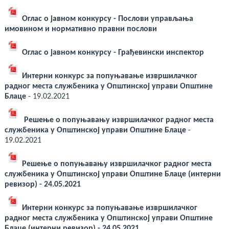
Оглас о јавном конкурсу - Послови управљања
имовином и нормативно правни послови
Оглас о јавном конкурсу - Грађевински инспектор
Интерни конкурс за попуњавање извршилачког
радног места службеника у Oпштинској управи Oпштине
Блаце
- 19.02.2021
Решење о попуњавању извршилачког радног места
службеника у Општинској управи Општине Блаце
-
19.02.2021
Решење о попуњавању извршилачког радног места
службеника у Општинској управи Општине Блаце (интерни
ревизор) - 24.05.2021
Интерни конкурс за попуњавање извршилачког
радног места службеника у Oпштинској управи Oпштине
Блаце (интерни ревизор) - 24.05.2021