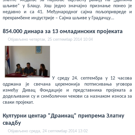
златне медаље за најбоље оцењену ракију на „Данима
шљиве“ у Блацу. Још једно значајно признање понео је
недавно и са 41. Међународног сајма пољопривреде и
прехрамбене индустрије – Сајма шљиве у Градачцу...
854.000 динара за 13 омладинских пројеката
Објављено четвртак, 25 септембар 2014 10:04
У среду 24. септембра у 12 часова
одржана је свечана церемонија потписивања уговора
између Дивац Фондације и представника пројеката а
додељивани су и симболични чекови са назнаком износа за
сваки пројекат.
Културни центар "Драинац" припрема Златну
свадбу
Објављено среда, 24 септембар 2014 13:02