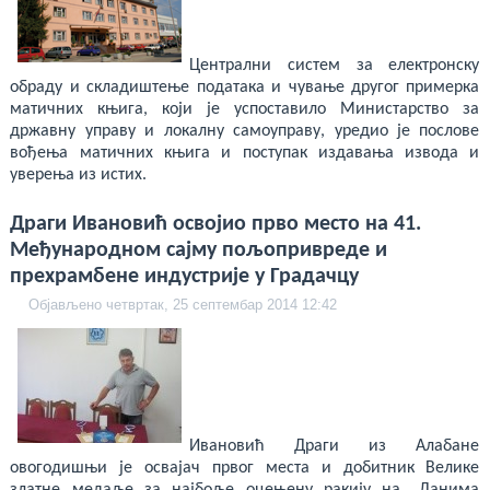
Централни систем за електронску
обраду и складиштење података и чување другог примерка
матичних књига, који је успоставило Министарство за
државну управу и локалну самоуправу, уредио је послове
вођења матичних књига и поступак издавања извода и
уверења из истих.
Драги Ивановић освојио прво место на 41.
Међународном сајму пољопривреде и
прехрамбене индустрије у Градачцу
Објављено четвртак, 25 септембар 2014 12:42
Ивановић Драги из Алабане
овогодишњи је освајач првог места и добитник Велике