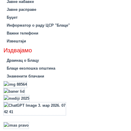
Јавне набавке
Јавне расправе
Буџет
Информатор о раду ЦСР "Блаце"
Важни телефони
Извештаји
Издвајамо
Драинац о Блацу
Блаце еколошка општина
Знаменити блачани