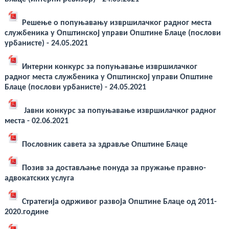
Решење о попуњавању извршилачког радног места
службеника у Општинској управи Општине Блаце (послови
урбанисте) - 24.05.2021
Интерни конкурс за попуњавање извршилачког
радног места службеника у Oпштинској управи Oпштине
Блаце (послови урбанисте) - 24.05.2021
Јавни конкурс за попуњавање извршилачког радног
места - 02.06.2021
Пословник савета за здравље Општине Блаце
Позив за достављање понуда за пружање правно-
адвокатских услуга
Стратегија одрживог развоја Општине Блаце од 2011-
2020.године