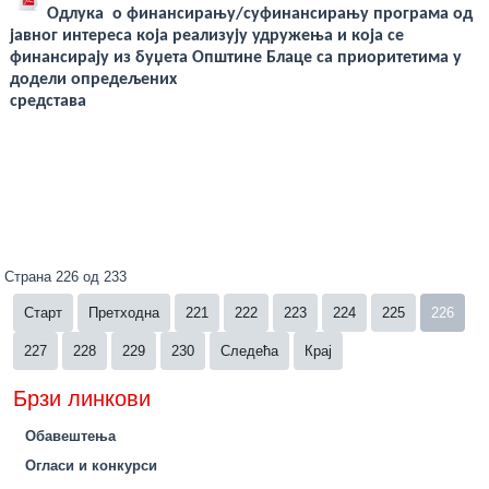
Одлукa о финансирању/суфинансирању програма од
јавног интереса која реализују удружења и која се
финансирају из буџета Oпштине Блаце са приоритетима у
додели опредељених
средстава
Страна 226 од 233
Старт
Претходна
221
222
223
224
225
226
227
228
229
230
Следећа
Крај
Брзи линкови
Обавештења
Огласи и конкурси