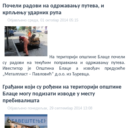
deneme
bonusu
Почели радови на одржавању путева, и
veren
крпљењу ударних рупа
yeni
siteler
Објављено среда, 01 октобар 2014 05:15
deneme
bonusu
veren
casino
siteleri
Yeni
Bonus
Veren
Siteler
На територији општине Блаце почели
су радови на текућим поправкама и одржавању путева.
Ивеститор је Општина Блаце а извођач предузеће
„Металпласт – Павловић“ д.о.о. из Ђуревца.
Грађани који су рођени на територији општине
Блаце могу подизати изводе у месту
пребивалишта
Објављено понедељак, 29 септембар 2014 13:08