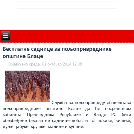
deneme
Бесплатне саднице за пољопривреднике
bonusu
veren
општине Блаце
siteler
deneme
Објављено среда, 01 октобар 2014 12:08
bonusu
deneme
bonusu
veren
siteler
2024
deneme
bonusu
Служба за пољопривреду обавештава
veren
bahis
пољопривреднике општине Блаце да ће посредством
siteleri
кабинета Председника Републике и Владе РС бити
bonus
обезбеђене бесплатне саднице воћа, и то: шљиве, вишње,
veren
bahis
дуње, јабуке, крушке, малине и купине.
siteleri