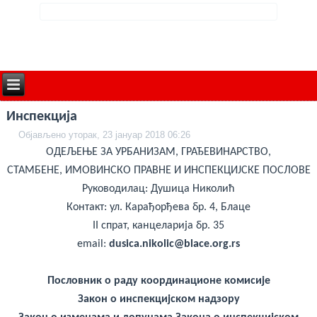
deneme
Инспекција
bonusu
veren
Објављено уторак, 23 јануар 2018 06:26
siteler
deneme
ОДЕЉЕЊЕ ЗА УРБАНИЗАМ, ГРАЂЕВИНАРСТВО,
bonusu
deneme
СТАМБЕНЕ, ИМОВИНСКО ПРАВНЕ И ИНСПЕКЦИЈСКЕ ПОСЛОВЕ
bonusu
Руководилац: Душица Николић
veren
siteler
Контакт: ул. Карађорђева бр. 4, Блаце
2024
deneme
II спрат, канцеларија бр. 35
bonusu
veren
еmail:
dusica.nikolic@blace.org.rs
bahis
siteleri
bonus
Пословник о раду координационе комисије
veren
bahis
Закон о инспекцијском надзору
siteleri