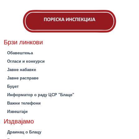
Брзи линкови
Обавештења
Огласи и конкурси
Јавне набавке
Јавне расправе
Буџет
Информатор о раду ЦСР "Блаце"
Важни телефони
Извештаји
Издвајамо
Драинац о Блацу