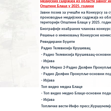
veren
медијских садржаја из области јавног 
bahis
Општине Блаце у 2025. години
siteleri
deneme
Јавни позив за учешће на Конкурсу за
bonusu
производње медијских садржаја из обл
veren
територији Општине Блаце у 2025. годи
yeni
siteler
Биографије изабраних чланова конкурс
deneme
bonusu
Решење о именовању Конкурсне комис
veren
Ревидирани буџети
casino
siteleri
Радио Телевизија Крушевац
Yeni
Bonus
- Радио Телевизија Крушеваац-основн
Veren
Siteler
-
Изјава
Ауто Мирко 2-Радио Делфин Прокупљ
- Радио Делфин Прокупље-основни по
-
Изјава
Топ видео медиа Блаце
- Топ видео медио Блаце-основни под
-
Изјава
Топличке вести-Инфо пресс,Куршумлиј