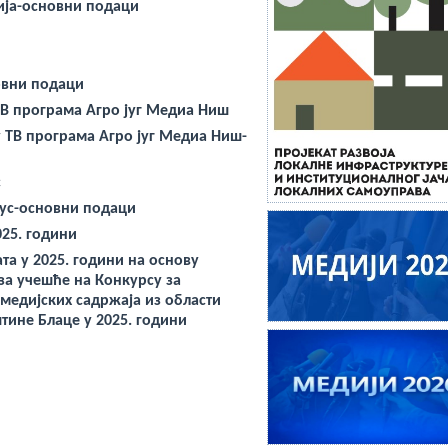
ија-основни подаци
овни подаци
ТВ програма Агро југ Медиа Ниш
 ТВ програма Агро југ Медиа Ниш-
с
рус-основни подаци
025. години
а у 2025. години на основу
 за
учешће
на
Конкурсу
за
едијских садржаја из области
тине Блаце у 2025. години