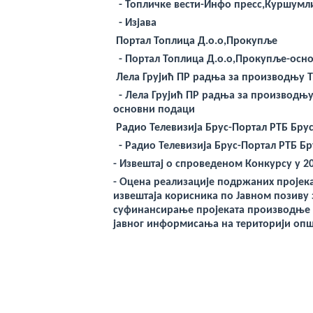
-
Топличке вести-Инфо пресс,Куршумл
-
Изјава
Портал Топлица Д.о.о,Прокупље
-
Портал Топлица Д.о.о,Прокупље-осн
Лела Грујић ПР радња за производњу 
-
Лела Грујић ПР радња за производњу
основни подаци
Радио Телевизија Брус-Портал РТБ Бру
-
Радио Телевизија Брус-Портал РТБ Б
- Извештај о спроведеном Конкурсу у 2
-
Оцена реализације подржаних пројекат
извештаја корисника по
Јавном
позиву
суфинансирање пројеката производње м
јавно
г
информисања на
територији
опш