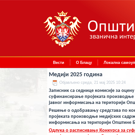
deneme
Вести
О Блацу
Локална самоу
bonusu
veren
siteler
Медији 2025 година
deneme
bonusu
Објављено среда, 21 мај 2025 10:24
deneme
Записник са седнице комисије за оцену
bonusu
veren
суфинансирање пројеката производње м
siteler
јавног информисања на територији Опш
2024
deneme
Решење о одобравању средстава по ко
bonusu
пројеката производње медијских садрж
veren
информисања на територији Оп
штине Б
bahis
siteleri
Одлука о расписивању Конкурса за су
bonus