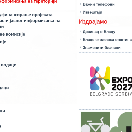
информисања на територији
Важни телефони
Извештаји
 суфинансирање пројеката
Издвајамо
асти јавног информисања на
ни
Драинац о Блацу
не комисије
Блаце еколошка општина
ије
Знаменити блачани
и подаци
е
даци
аци
а