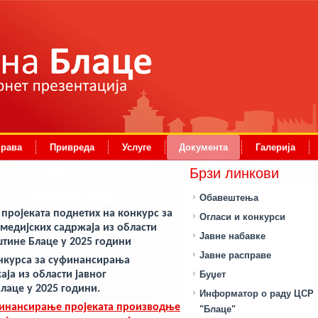
права
Привреда
Услуге
Документа
Галерија
Брзи линкови
Обавештења
 пројеката поднетих на конкурс за
Огласи и конкурси
едијских садржаја из области
Јавне набавке
тине Блаце у 2025 години
Јавне расправе
нкурса за суфинансирања
аја и
з области јавног
Буџет
лаце у 2025 години
.
Информатор о раду ЦСР
финансирање пројеката производње
"Блаце"