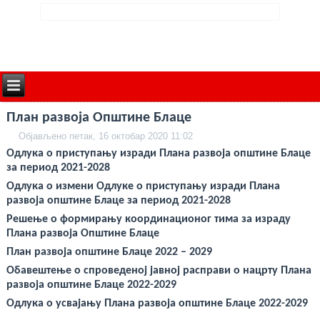
deneme
План развоја Општине Блаце
bonusu
veren
Објављено петак, 16 октобар 2020 11:02
siteler
deneme
Одлука о приступању изради Плана развоја општине Блаце
bonusu
за период 2021-2028
deneme
bonusu
Одлука о измени Одлуке о приступању изради Плана
veren
развоја општине Блаце за период 2021-2028
siteler
2024
Решење о формирању координационог тима за израду
deneme
Плана развоја Општине Блаце
bonusu
veren
План развоја општине Блаце 2022 – 2029
bahis
siteleri
Обавештење о спроведеној јавној расправи о нацрту Плана
bonus
развоја општине Блаце 2022-2029
veren
bahis
Одлука о усвајању Плана развоја општине Блаце 2022-2029
siteleri