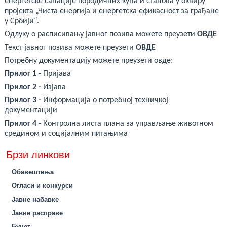
енергетске санације породичних кућа и станова у оквиру
пројекта „Чиста енергија и енергетска ефикасност за грађане
у Србији“.
Одлуку о расписивању јавног позива можете преузети
ОВДЕ
Текст јавног позива можете преузети
ОВДЕ
Потребну документацију можете преузети овде:
Прилог 1
-
Пријава
Прилог 2
-
Изјава
Прилог 3
-
Информација о потребној техничкој
документацији
Прилог 4
-
Контролна листа плана за управљање животном
средином и социјалним питањима
Брзи линкови
Обавештења
Огласи и конкурси
Јавне набавке
Јавне расправе
Буџет