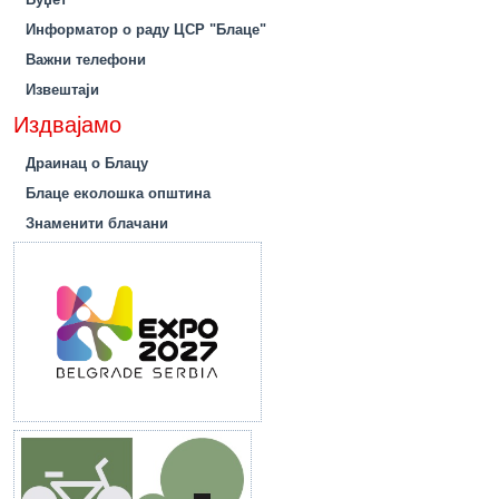
Информатор о раду ЦСР "Блаце"
Важни телефони
Извештаји
Издвајамо
Драинац о Блацу
Блаце еколошка општина
Знаменити блачани