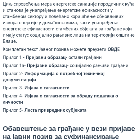
deneme
Циљ спровођења мера енергетске санације породичних кућа
bonusu
veren
и станова је унапређење енергетске ефикасности у
yeni
стамбеном сектору и повећано коришћење обновљивих
siteler
извора енергије у домаћинствима, као и унапређење
deneme
bonusu
енергетске ефикасности стамбених објеката за грађане који
veren
имају статус социјално рањивих лица на територији општине
casino
Блаце.
siteleri
Yeni
Комплетан текст Јавног позива можете преузети
ОВДЕ
Bonus
Veren
Прилог 1 -
Пријавни образац
- остали грађани
Siteler
Прилог 1а-
Пријавни образац
- социјално рањиви грађани
Прилог 2-
Информација о потребној техничкој
документацији
Прилог 3-
Изјава о сагласности
Прилог 4-
Изјава о сагласности за обраду података о
личности
Прилог 5-
Листа привредних субјеката
Обавештење
за грађане
у вези пријаве
на јавни позив за суфинансирање