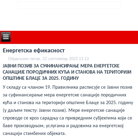
deneme
Енергетска ефикасност
bonusu
veren
Објављено петак, 22 септембар 2023 13:13
siteler
deneme
JАВНИ ПОЗИВ ЗА СУФИНАНСИРАЊЕ МЕРА ЕНЕРГЕТСКЕ
bonusu
САНАЦИЈЕ ПОРОДИЧНИХ КУЋА И СТАНОВА НА ТЕРИТОРИЈИ
deneme
bonusu
ОПШТИНЕ БЛАЦЕ ЗА 2025. ГОДИНУ
veren
У складу са чланом 19. Правилника расписује се Јавни позив
siteler
2024
за суфинансирање мера енергетске санације породичних
deneme
bonusu
кућа и станова на територији општине Блаце за 2025. годину
veren
(у даљем тексту: Јавни позив). Мере енергетске санације
bahis
siteleri
спроводе се кроз сарадњу са привредним субјектима који се
bonus
veren
баве производњом, услугама и радовима на енергетској
bahis
санацији стамбених објеката.
siteleri