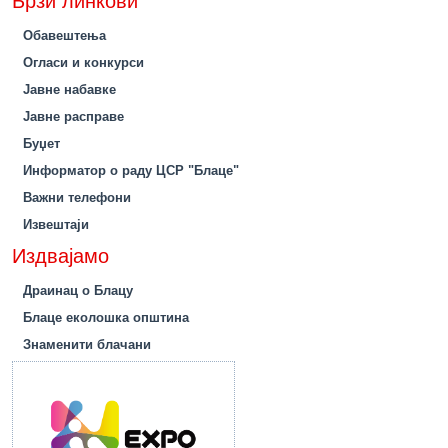
Брзи линкови
Обавештења
Огласи и конкурси
Јавне набавке
Јавне расправе
Буџет
Информатор о раду ЦСР "Блаце"
Важни телефони
Извештаји
Издвајамо
Драинац о Блацу
Блаце еколошка општина
Знаменити блачани