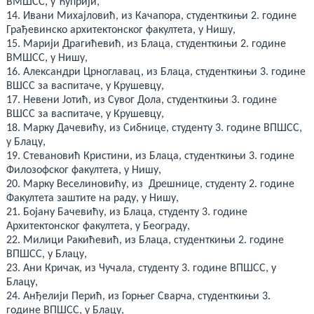
ВМШСС, у Ћуприји,
14. Ивани Михајловић, из Качапора, студенткињи 2. године
Грађевинско архитектонског факултета, у Нишу,
15. Марији Драгићевић, из Блаца, студенткињи 2. године
ВМШСС, у Нишу,
16. Александри Црноглавац, из Блаца, студенткињи 3. године
ВШСС за васпитаче, у Крушевцу,
17. Невени Јотић, из Сувог Дола, студенткињи 3. године
ВШСС за васпитаче, у Крушевцу,
18. Марку Дачевићу, из Сибнице, студенту 3. године ВПШСС,
у Блацу,
19. Стевановић Кристини, из Блаца, студенткињи 3. године
Филозофског факултета, у Нишу,
20. Марку Веселиновићу, из Дрешнице, студенту 2. године
Факултета заштите на раду, у Нишу,
21. Бојану Бачевићу, из Блаца, студенту 3. године
Архитектонског факултета, у Београду,
22. Милици Ракићевић, из Блаца, студенткињи 2. године
ВПШСС, у Блацу,
23. Ани Кричак, из Чучала, студенту 3. године ВПШСС, у
Блацу,
24. Анђелији Перић, из Горњег Сварча, студенткињи 3.
године ВПШСС, у Блацу,