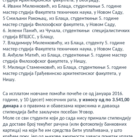
студија Архитекронског факултета, у Београду,
4. Ивани Миленковић, из Блаца, студенткињи 5. године
мастер студија Факултета техничких наука, у Новом Саду,
5 Смиљани Ракоњац, из Блаца, студенткињи 5. године
мастер студија Филозофског факултета, у Новом Саду,
6. Јелени Панић, из Чучала, студенткињи специјалистичких
студија ВПШСС, у Блацу,
7. Владимиру Миленковићу, из Блаца, студенту 5. године
мастер студија Факултета техничких наука, у Новом Саду,
8. Анђели Матић, из Блаца, студенткињи 5. године мастер
студија Филозофског факултета, у Нишу,
9. Милици Стаменковић, из Блаца, студенткињи 5. године
мастер студија Грађевинско архитектонског факултета, у
Нишу.
Са исплатом новчане помоћи почеће се од јануара 2016.
године, у 10 (десет) месечних рата,
у износу од по 3.541,00
динара
а о правима и обавезама корисника и даваоца
стипендија биће закључен посебан Уговор.
Моле се сви студенти који до сада нису примали стипендију
да доставе број текућег рачуна (или фотокопију банковних
картица) на који ће им средства бити уплаћивана, у што
краћем року, јер од њихове ажурности зависи почетак уплате