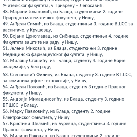
Учитељског факултета, у Призрену – Лепосавић,
48. Марини Јовановић, из Блаца, студенткињи 2. године
Природно математичког факултета, у Нишу,
49. Анђели Симић, из Блаца, студенткињи 3. године ВШСС за
васпитаче, у Крушевцу,
50. Бојани Црноглавац, из Сибнице, студенткињи 4. године
Факултета заштите на раду, у Нишу,
51. Јелени Миковић, из Блаца, студенткињи 3. године
Медицинско фармацеутског факултета, у Нишу,
52. Милошу Стошићу, из Блаца, студенту 4. године Војне
академије, у Београду,
53. Степановић Филипу, из Блаца, студенту 3. године ВТШСС,
за коминикацијске технологије, у Нишу,
54. Анђели Поповић, из Блаца, студенту 3 године Правног
факултета, у Нишу,
55. Андрији Миладиновићу, из Блаца, студенту 3. године
ВПШСС, у Блацу,
56. Марку Павловићу, из Блаца, студенту 2. године
Електронског факултета, у Нишу,
57. Кристини Шелмић, из Ђуревца, студенткињи 3. године
Правног факултета, у Нишу,
58. Милици Ракоњац, из Блаца, студенткињи 2. године