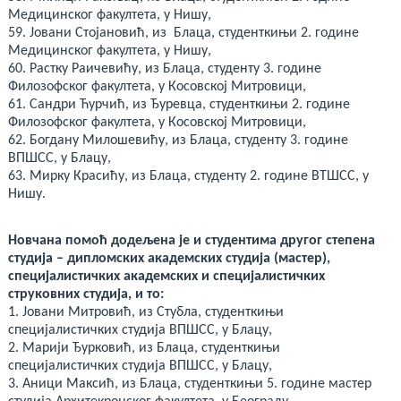
Медицинског факултета, у Нишу,
59. Јовани Стојановић, из Блаца, студенткињи 2. године
Медицинског факултета, у Нишу,
60. Растку Раичевићу, из Блаца, студенту 3. године
Филозофског факултета, у Косовској Митровици,
61. Сандри Ћурчић, из Ђуревца, студенткињи 2. године
Филозофског факултета, у Косовској Митровици,
62. Богдану Милошевићу, из Блаца, студенту 3. године
ВПШСС, у Блацу,
63. Мирку Красићу, из Блаца, студенту 2. године ВТШСС, у
Нишу.
Новчана помоћ додељена је и студентима другог степена
студија – дипломских академских студија (мастер),
специјалистичких академских и специјалистичких
струковних студија, и то:
1. Јовани Митровић, из Стубла, студенткињи
специјалистичких студија ВПШСС, у Блацу,
2. Марији Ђурковић, из Блаца, студенткињи
специјалистичких студија ВПШСС, у Блацу,
3. Аници Максић, из Блаца, студенткињи 5. године мастер