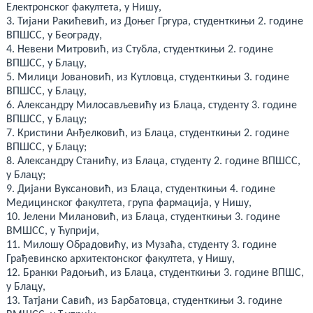
deneme
Електронског факултета, у Нишу,
bonusu
3. Тијани Ракићевић, из Доњег Гргура, студенткињи 2. године
veren
yeni
ВПШСС, у Београду,
siteler
4. Невени Митровић, из Стубла, студенткињи 2. године
deneme
ВПШСС, у Блацу,
bonusu
veren
5. Милици Јовановић, из Кутловца, студенткињи 3. године
casino
ВПШСС, у Блацу,
siteleri
6. Александру Mилосављевићу из Блаца, студенту 3. године
Yeni
Bonus
ВПШСС, у Блацу;
Veren
7. Кристини Анђелковић, из Блаца, студенткињи 2. године
Siteler
ВПШСС, у Блацу;
8. Александру Станићу, из Блаца, студенту 2. године ВПШСС,
у Блацу;
9. Дијани Вуксановић, из Блаца, студенткињи 4. године
Медицинског факултета, група фармација, у Нишу,
10. Јелени Милановић, из Блаца, студенткињи 3. године
ВМШСС, у Ћуприји,
11. Милошу Обрадовићу, из Музаћа, студенту 3. године
Грађевинско архитектонског факултета, у Нишу,
12. Бранки Радоњић, из Блаца, студенткињи 3. године ВПШС,
у Блацу,
13. Татјани Савић, из Барбатовца, студенткињи 3. године