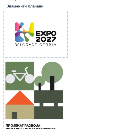
Знаменити блачани