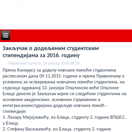
deneme
Закључак о додељеним студентским
bonusu
veren
стипендијама за 2016. годину
siteler
deneme
Објављено субота, 16 јануар 2016 09:29
bonusu
Према Конкурсу за доделу новчане помоћи студентима
deneme
bonusu
расписаном дана 09.11.2015. године и према Правилнику о
veren
условима за остваривање новчаних помоћи студентима, на
siteler
седници одржаној 13. јануара Општинско веће Општине
2024
deneme
Блаце донело је Закључак којим се следећим студентима на
bonusu
основним академским, основним струковним и
veren
интегрисанимстудијама додељује новчана помоћ -
bahis
siteleri
стипендије:
bonus
1. Лазару Мијајловићу, из Блаца, студенту 2. године ВПШСС,
veren
у Блацу,
bahis
siteleri
2. Стефану Васиљевићу, из Блаца, студенту 2. године