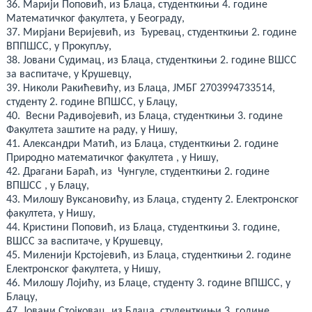
36. Марији Поповић, из Блаца, студенткињи 4. године
Математичког факултета, у Београду,
37. Мирјани Веријевић, из Ђуревац, студенткињи 2. године
ВППШСС, у Прокупљу,
38. Јовани Судимац, из Блаца, студенткињи 2. године ВШСС
за васпитаче, у Крушевцу,
39. Николи Ракићевићу, из Блаца, ЈМБГ 2703994733514,
студенту 2. године ВПШСС, у Блацу,
40. Весни Радивојевић, из Блаца, студенткињи 3. године
Факултета заштите на раду, у Нишу,
41. Александри Матић, из Блаца, студенткињи 2. године
Природно математичког факултета , у Нишу,
42. Драгани Бараћ, из Чунгуле, студенткињи 2. године
ВПШСС , у Блацу,
43. Милошу Вуксановићу, из Блаца, студенту 2. Електронског
факултета, у Нишу,
44. Кристини Поповић, из Блаца, студенткињи 3. године,
ВШСС за васпитаче, у Крушевцу,
45. Миленији Крстојевић, из Блаца, студенткињи 2. године
Електронског факултета, у Нишу,
46. Милошу Лојићу, из Блаце, студенту 3. године ВПШСС, у
Блацу,
47. Јовани Стојковац, из Блаца, студенткињи 3. године