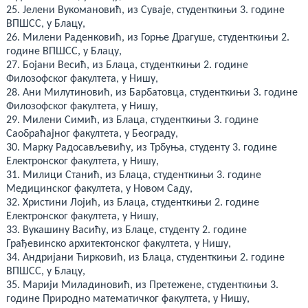
25. Јелени Вукомановић, из Суваје, студенткињи 3. године
ВПШСС, у Блацу,
26. Милени Раденковић, из Горње Драгуше, студенткињи 2.
године ВПШСС, у Блацу,
27. Бојани Весић, из Блаца, студенткињи 2. године
Филозофског факултета, у Нишу,
28. Ани Милутиновић, из Барбатовца, студенткињи 3. године
Филозофског факултета, у Нишу,
29. Милени Симић, из Блаца, студенткињи 3. године
Саобраћајног факултета, у Београду,
30. Марку Радосављевићу, из Трбуња, студенту 3. године
Електронског факултета, у Нишу,
31. Милици Станић, из Блаца, студенткињи 3. године
Медицинског факултета, у Новом Саду,
32. Христини Лојић, из Блаца, студенткињи 2. године
Електронског факултета, у Нишу,
33. Вукашину Васићу, из Блаце, студенту 2. године
Грађевинско архитектонског факултета, у Нишу,
34. Андријани Ћирковић, из Блаца, студенткињи 2. године
ВПШСС, у Блацу,
35. Марији Миладиновић, из Претежене, студенткињи 3.
године Природно математичког факултета, у Нишу,