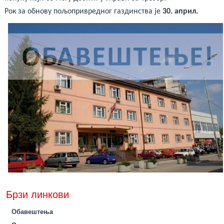
deneme
bonusu
Рок за обнову пољопривредног газдинства је
30. април.
veren
yeni
siteler
deneme
bonusu
veren
casino
siteleri
Yeni
Bonus
Veren
Siteler
Брзи линкови
Обавештења