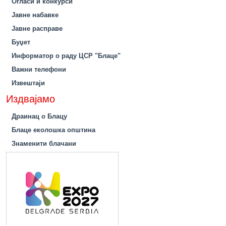
Огласи и конкурси
Јавне набавке
Јавне расправе
Буџет
Информатор о раду ЦСР "Блаце"
Важни телефони
Извештаји
Издвајамо
Драинац о Блацу
Блаце еколошка општина
Знаменити блачани