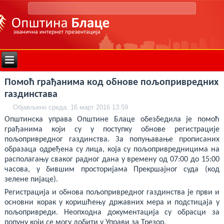
deneme
Помоћ грађанима код обнове пољопривредних
bonusu
veren
газдинстава
siteler
deneme
Објављено среда, 16 март 2016 13:59
bonusu
Општинска управа Општине Блаце обезбедила је помоћ
deneme
bonusu
грађанима који су у поступку обнове регистрације
veren
пољопривредног газдинства. За попуњавање прописаних
siteler
образаца одређена су лица, која су пољопривредницима на
2024
deneme
располагању сваког радног дана у времену од 07:00 до 15:00
bonusu
часова, у бившим просторијама Прекршајног суда (код
veren
зелене пијаце).
bahis
siteleri
Регистрација и обнова пољопривредног газдинства је први и
bonus
veren
основни корак у коришћењу државних мера и подстицаја у
bahis
пољопривреди. Неопходна документација су обрасци за
siteleri
попуну који се могу добити у Управи за Трезор.