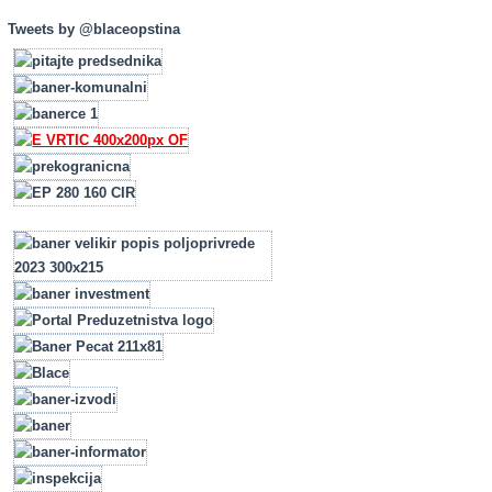
Tweets by @blaceopstina