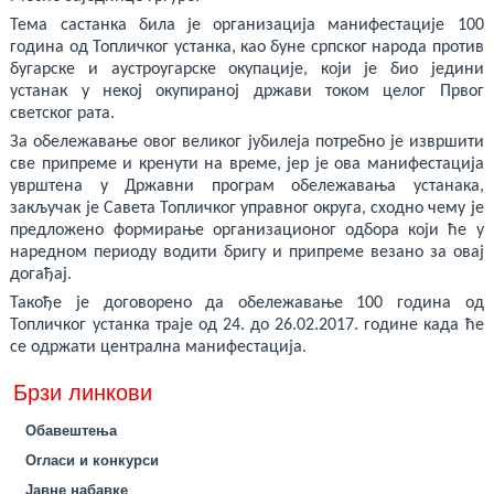
deneme
bonusu
Тема састанка била је организација манифестације 100
veren
година од Топличког устанка, као буне српског народа против
yeni
siteler
бугарске и аустроугарске окупације, који је био једини
deneme
устанак у некој окупираној држави током целог Првог
bonusu
светског рата.
veren
casino
За обележавање овог великог јубилеја потребно је извршити
siteleri
све припреме и кренути на време, јер је ова манифестација
Yeni
Bonus
уврштена у Државни програм обележавања устанака,
Veren
закључак је Савета Топличког управног округа, сходно чему је
Siteler
предложено формирање организационог одбора који ће у
наредном периоду водити бригу и припреме везано за овај
догађај.
Такође је договорено да обележавање 100 година од
Топличког устанка траје од 24. до 26.02.2017. године када ће
се одржати централна манифестација.
Брзи линкови
Обавештења
Огласи и конкурси
Јавне набавке