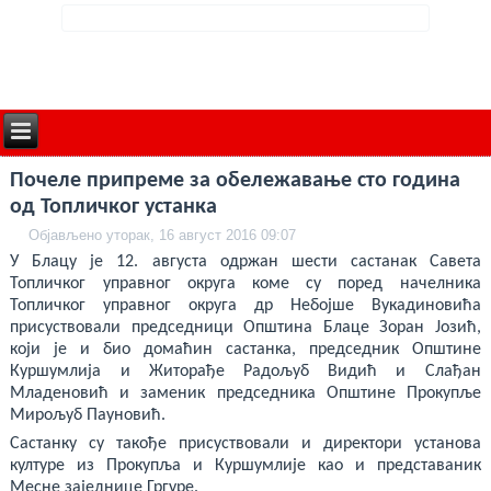
deneme
Почеле припреме за обележавање сто година
bonusu
veren
од Топличког устанка
siteler
deneme
Објављено уторак, 16 август 2016 09:07
bonusu
У Блацу је 12. августа одржан шести састанак Савета
deneme
bonusu
Топличког управног округа коме су поред начелника
veren
Топличког управног округа др Небојше Вукадиновића
siteler
присуствовали председници Општина Блаце Зоран Јозић,
2024
deneme
који је и био домаћин састанка, председник Општине
bonusu
Куршумлија и Житорађе Радољуб Видић и Слађан
veren
Младеновић и заменик председника Општине Прокупље
bahis
siteleri
Мирољуб Пауновић.
bonus
veren
Састанку су такође присуствовали и директори установа
bahis
културе из Прокупља и Куршумлије као и представаник
siteleri
Мeсне заједнице Гргуре.