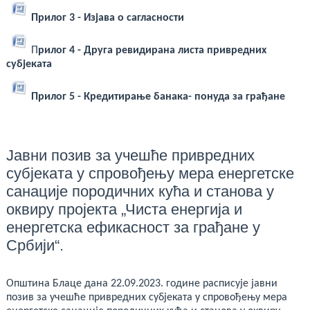
Прилог 3 - Изјава о сагласности
П
рилог 4 - Друга ревидирана листа привредних
субјеката
Прилог 5 - Кредитирање банака- понуда за грађане
Јавни позив за учешће привредних
субјеката у спровођењу мера енергетске
санације породичних кућа и станова у
оквиру пројекта „Чиста енергија и
енергетска ефикасност за грађане у
Србији“.
Општина Блаце дана 22.09.2023. године расписује јавни
позив за учешће привредних субјеката у спровођењу мера