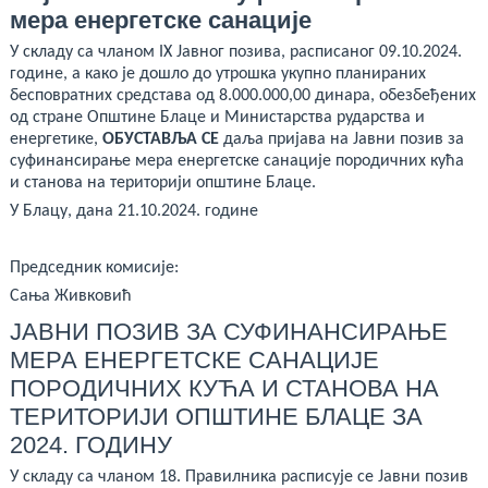
мера енергетске санације
У складу са чланом IX Јавног позива, расписаног 09.10.2024.
године, а како је дошло до утрошка укупно планираних
бесповратних средстава од 8.000.000,00 динара, обезбеђених
од стране Општине Блаце и Министарства рударства и
енергетике,
ОБУСТАВЉА СЕ
даља пријава на Јавни позив за
суфинансирање мера енергетске санације породичних кућа
и станова на територији општине Блаце.
У Блацу, дана 21.10.2024. године
Председник комисије:
Сања Живковић
ЈАВНИ ПОЗИВ ЗА СУФИНАНСИРАЊЕ
МЕРА ЕНЕРГЕТСКЕ САНАЦИЈЕ
ПОРОДИЧНИХ КУЋА И СТАНОВА НА
ТЕРИТОРИЈИ ОПШТИНЕ БЛАЦЕ ЗА
2024. ГОДИНУ
У складу са чланом 18. Правилника расписује се Јавни позив