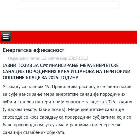
deneme
Енергетска ефикасност
bonusu
veren
Објављено петак, 22 септембар 2023 13:13
siteler
deneme
JАВНИ ПОЗИВ ЗА СУФИНАНСИРАЊЕ МЕРА ЕНЕРГЕТСКЕ
bonusu
САНАЦИЈЕ ПОРОДИЧНИХ КУЋА И СТАНОВА НА ТЕРИТОРИЈИ
deneme
bonusu
ОПШТИНЕ БЛАЦЕ ЗА 2025. ГОДИНУ
veren
У складу са чланом 19. Правилника расписује се Јавни позив
siteler
2024
за суфинансирање мера енергетске санације породичних
deneme
bonusu
кућа и станова на територији општине Блаце за 2025. годину
veren
(у даљем тексту: Јавни позив). Мере енергетске санације
bahis
siteleri
спроводе се кроз сарадњу са привредним субјектима који се
bonus
veren
баве производњом, услугама и радовима на енергетској
bahis
санацији стамбених објеката.
siteleri