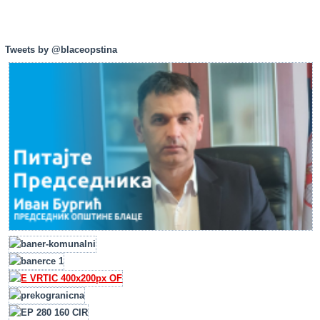
Tweets by @blaceopstina