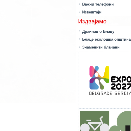
Важни телефони
Извештаји
Издвајамо
Драинац о Блацу
Блаце еколошка општина
Знаменити блачани