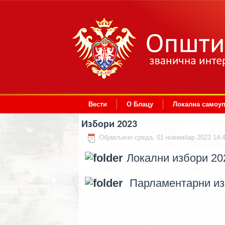
deneme
Вести
О Блацу
Локална самоу
bonusu
veren
siteler
Избори 2023
deneme
bonusu
Објављено среда, 01 новембар 2023 14:
deneme
bonusu
Локални избори 20
veren
siteler
2024
Парламентарни из
deneme
bonusu
veren
bahis
siteleri
bonus