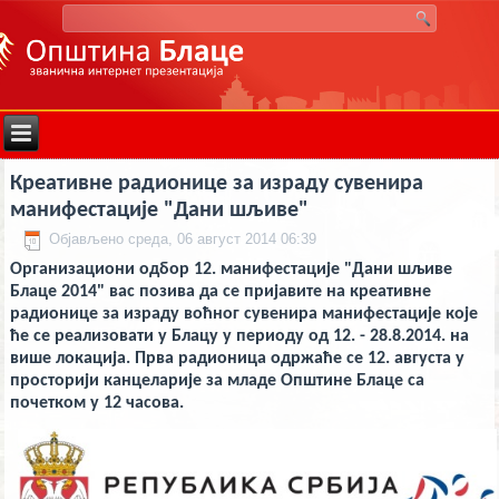
deneme
Креативне радионице за израду сувенира
bonusu
veren
манифестације "Дани шљиве"
siteler
deneme
Објављено среда, 06 август 2014 06:39
bonusu
deneme
Организациони одбор 12. манифестације "Дани шљиве
bonusu
Блаце 2014" вас позива да се пријавите на креативнe
veren
радионицe за израду воћног сувенира манифестације којe
siteler
2024
ће се реализовати у Блацу у периоду од 12. - 28.8.2014. на
deneme
више локација. Прва радионица одржаће се 12. августа у
bonusu
просторији канцеларије за младе Општине Блаце са
veren
bahis
почетком у 12 часова.
siteleri
bonus
veren
bahis
siteleri