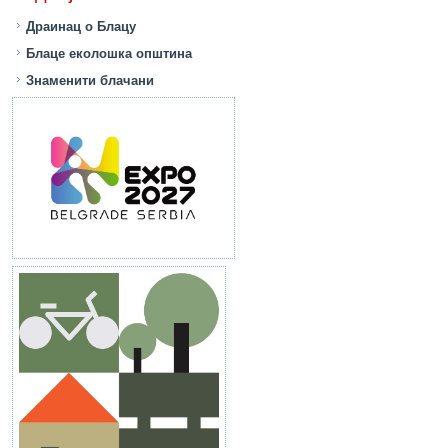
Драинац о Блацу
Блаце еколошка општина
Знаменити блачани