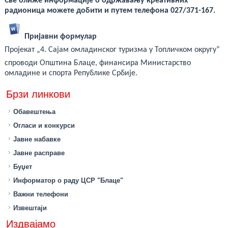
Све ближе информације о одржавању креативних
радионица можете добити и путем телефона 027/371-167.
Пријавни формулар
Пројекат „4. Сајам омладинског туризма у Топличком округу“
спроводи Општина Блаце, финансира Министарство
омладине и спорта Републике Србије.
Брзи линкови
Обавештења
Огласи и конкурси
Јавне набавке
Јавне расправе
Буџет
Информатор о раду ЦСР "Блаце"
Важни телефони
Извештаји
Издвајамо