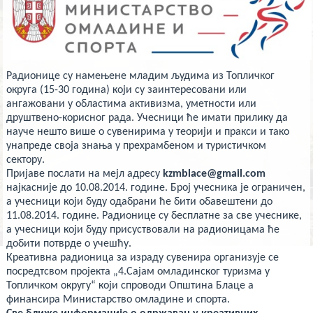
deneme
bonusu
veren
yeni
siteler
deneme
bonusu
veren
Радионице су намењене младим људима из Топличког
casino
округа (15-30 година) који су заинтересовани или
siteleri
ангажовани у областима активизма, уметности или
Yeni
Bonus
друштвено-корисног рада. Учесници ће имати прилику да
Veren
науче нешто више о сувенирима у теорији и пракси и тако
Siteler
унапреде своја знања у прехрамбеном и туристичком
сектору.
Пријаве послати на мејл адресу
kzmblace@gmail.com
најкасније до 10.08.2014. године. Број учесника је ограничен,
а учесници који буду одабрани ће бити обавештени до
11.08.2014. године. Радионице су бесплатне за све учеснике,
а учесници који буду присуствовали на радионицама ће
добити потврде о учешћу.
Креативна радионица за израду сувенира организује се
посредтсвом пројекта „4.Сајам омладинског туризма у
Топличком округу“ који спроводи Општина Блаце а
финансира Министарство омладине и спорта.