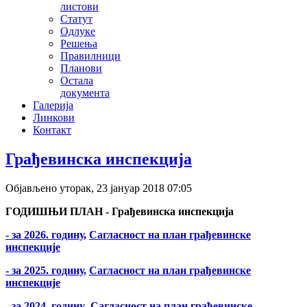
листови
Статут
Одлуке
Решења
Правилници
Планови
Остала
документа
Галерија
Линкови
Контакт
Грађевинска инспекција
deneme
bonusu
Објављено уторак, 23 јануар 2018 07:05
veren
siteler
ГОДИШЊИ ПЛАН - Грађевинска инспекција
deneme
bonusu
- за 2026. годину
,
Сагласност на план грађевинске
deneme
инспекције
bonusu
veren
- за 2025. годину,
Сагласност на план грађевинске
siteler
инспекције
2024
deneme
- за 2024. годину
,
Сагласност на план грађевинске