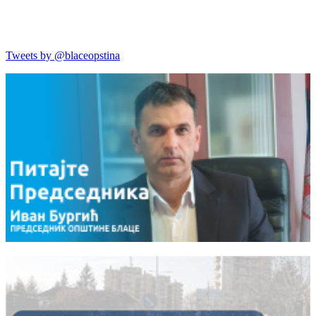
Tweets by @blaceopstina