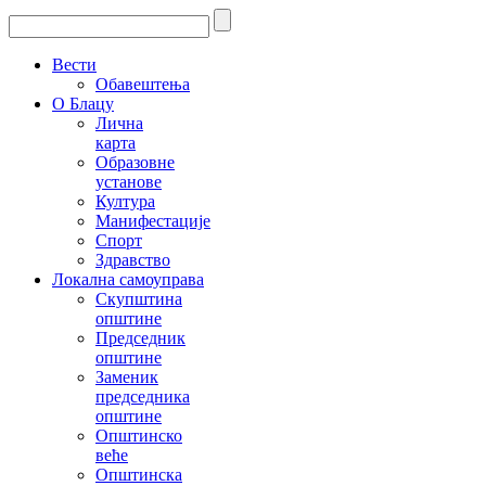
Вести
Обавештења
О Блацу
Лична
карта
Образовне
установе
Култура
Манифестације
Спорт
Здравство
Локална самоуправа
Скупштина
општине
Председник
општине
Заменик
председника
општине
Општинско
веће
Општинска