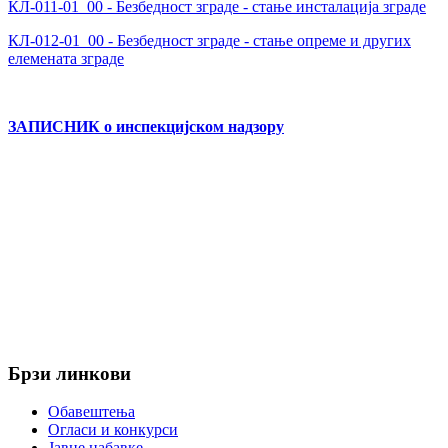
КЛ-011-01_00 - Безбедност зграде - стање инсталација зграде
КЛ-012-01_00 - Безбедност зграде - стање опреме и других
елемената зграде
ЗАПИСНИК о инспекцијском надзору
Брзи линкови
Обавештења
Огласи и конкурси
Јавне набавке