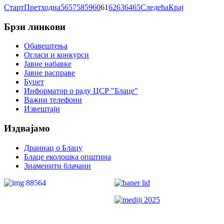
Старт
Претходна
56
57
58
59
60
61
62
63
64
65
Следећа
Крај
Брзи линкови
Обавештења
Огласи и конкурси
Јавне набавке
Јавне расправе
Буџет
Информатор о раду ЦСР "Блаце"
Важни телефони
Извештаји
Издвајамо
Драинац о Блацу
Блаце еколошка општина
Знаменити блачани