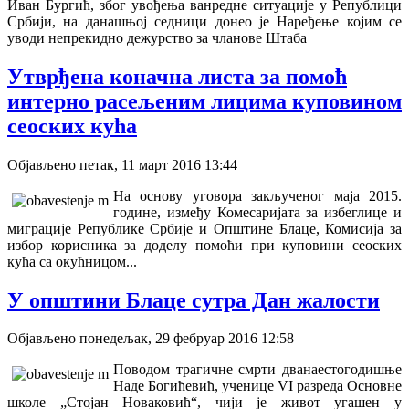
Иван Бургић, због увођења ванредне ситуације у Републици
veren
Србији, на данашњој седници донео је Наређење којим се
siteler
уводи непрекидно дежурство за чланове Штаба
2024
deneme
Утврђена коначна листа за помоћ
bonusu
интерно расељеним лицима куповином
veren
bahis
сеоских кућа
siteleri
bonus
veren
Објављено петак, 11 март 2016 13:44
bahis
На основу уговора закљученог маја 2015.
siteleri
године, између Комесаријата за избеглице и
deneme
миграције Републике Србије и Општине Блаце, Комисија за
bonusu
избор корисника за доделу помоћи при куповини сеоских
veren
кућа са окућницом...
yeni
siteler
deneme
У општини Блаце сутра Дан жалости
bonusu
veren
Објављено понедељак, 29 фебруар 2016 12:58
casino
siteleri
Поводом трагичне смрти дванаестогодишње
Yeni
Наде Богићевић, ученице VI разреда Основне
Bonus
школе „Стојан Новаковић“, чији је живот угашен у