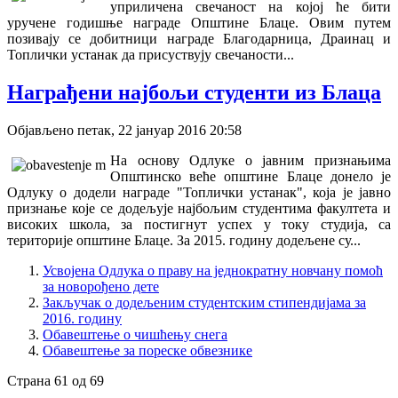
уприличена свечаност на којој ће бити
уручене годишње награде Општине Блаце. Овим путем
позивају се добитници награде Благодарница, Драинац и
Топлички устанак да присуствују свечаности...
Награђени најбољи студенти из Блаца
Објављено петак, 22 јануар 2016 20:58
На основу Одлуке о јавним признањима
Општинско веће општине Блаце донело је
Oдлуку о додели награде "Топлички устанак", која је јавно
признање које се додељује најбољим студентима факултета и
високих школа, за постигнут успех у току студија, са
територије општине Блаце. За 2015. годину додељене су...
Усвојена Одлука о праву на једнократну новчану помоћ
за новорођено дете
Закључак о додељеним студентским стипендијама за
2016. годину
Обавештење о чишћењу снега
Обавештење за пореске обвезнике
Страна 61 од 69