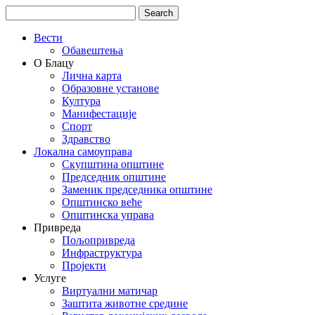
Вести
Обавештења
О Блацу
Лична карта
Образовне установе
Култура
Манифестације
Спорт
Здравство
Локална самоуправа
Скупштина општине
Председник општине
Заменик председника општине
Општинско веће
Општинска управа
Привреда
Пољопривреда
Инфраструктура
Пројекти
Услуге
Виртуални матичар
Заштита животне средине