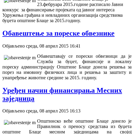
23.фебруара 2015.године расписало Јавни
veren
конкурс за финансирање пројеката од јавног интереса
siteler
Удружења грађана и невладиних организација средствима
2024
буџета општине Блаце за 2015.годину.
deneme
bonusu
Обавештење за пореске обвезнике
veren
bahis
siteleri
Објављено среда, 08 април 2015 16:41
bonus
veren
Обавештавају се порески обвезници да је
bahis
Служба за буџет, финансије и локалну
siteleri
пореску администрацију Општине Блаце донела решења за
deneme
порез на имовину физичких лица и решења за заштиту и
bonusu
унапређење животне средине за 2015. годину.
veren
yeni
Уређен начин финансирања Месних
siteler
deneme
заједница
bonusu
veren
Објављено среда, 08 април 2015 16:13
casino
siteleri
Општинско веће општине Блаце донело је
Yeni
Правилник о преносу средстава из буџета
Bonus
општине Блаце месним заједницама на својој