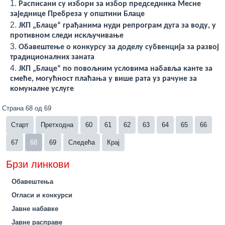
Расписани су избори за избор председника Месне
заједнице Пребреза у општини Блаце
ЈКП „Блаце“ грађанима нуди репрограм дуга за воду, у
противном следи искључивање
Обавештење о конкурсу за доделу субвенција за развој
традиционалних заната
ЈКП „Блаце“ по повољним условима набавља канте за
смеће, могућност плаћања у више рата уз рачуне за
комуналне услуге
Страна 68 од 69
Старт
Претходна
60
61
62
63
64
65
66
67
68
69
Следећа
Крај
Брзи линкови
Обавештења
Огласи и конкурси
Јавне набавке
Јавне расправе