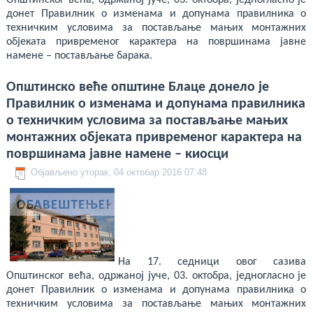
Општинског већа, одржаној јуче, 03. октобра, једногласно је
донет Правилник о изменама и допунама правилника о
техничким условима за постављање мањих монтажних
објеката привременог карактера на површинама јавне
намене – постављање барака.
Општинско веће општине Блаце донело је
Правилник о изменама и допунама правилника
о техничким условима за постављање мањих
монтажних објеката привременог карактера на
површинама јавне намене – киосци
Објављено уторак, 04 октобар 2016 07:48
На 17. седници овог сазива
Општинског већа, одржаној јуче, 03. октобра, једногласно је
донет Правилник о изменама и допунама правилника о
техничким условима за постављање мањих монтажних