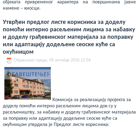
објеката привременог карактера на површинама јавне
намене – киосци.
Утврђен предлог листе корисника за доделу
помоћи интерно расељеним лицима за набавку
и доделу грађевинског материјала за поправку
или адаптацију додељене сеоске куће са
окућницом
Објављено среда, 05 октобар 2016 12:54
Комисија за реализацију пројекта за
доделу помоћи интерно расељеним лицима док су у
расељеништву, за набавку и доделу грађевинског материјала
за поправку или адаптацију додељене сеоске куће са
окућницом утврдила је Предлог листе корисника: