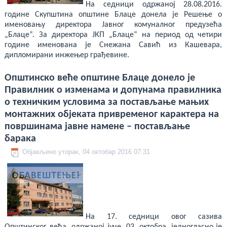
На седници одржаној 28.08.2016.
године Скупштина општине Блаце донела је Решење о
именовању директора Јавног комуналног предузећа
„Блаце“. За директора ЈКП „Блаце“ на период од четири
године именована је Снежана Савић из Кашевара,
дипломирани инжењер грађевине.
Општинско веће општине Блаце донело је
Правилник о изменама и допунама правилника
о техничким условима за постављање мањих
монтажних објеката привременог карактера на
површинама јавне намене – постављање
барака
Објављено уторак, 04 октобар 2016 07:31
На 17. седници овог сазива