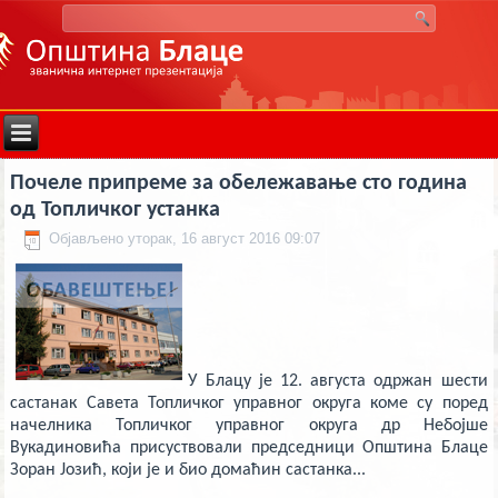
deneme
Почеле припреме за обележавање сто година
bonusu
veren
од Топличког устанка
siteler
deneme
Објављено уторак, 16 август 2016 09:07
bonusu
deneme
bonusu
veren
siteler
2024
deneme
bonusu
У Блацу је 12. августа одржан шести
veren
bahis
састанак Савета Топличког управног округа коме су поред
siteleri
начелника Топличког управног округа др Небојше
bonus
Вукадиновића присуствовали председници Општина Блаце
veren
bahis
Зоран Јозић, који је и био домаћин састанка...
siteleri