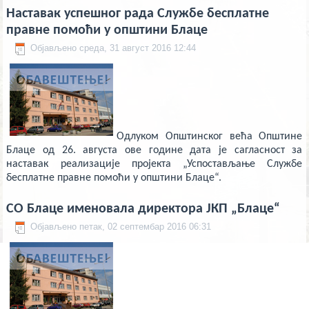
deneme
bonusu
Наставак успешног рада Службе бесплатне
veren
правне помоћи у општини Блаце
yeni
siteler
Објављено среда, 31 август 2016 12:44
deneme
bonusu
veren
casino
siteleri
Yeni
Bonus
Veren
Siteler
Одлуком Општинског већа Општине
Блаце од 26. августа ове године дата је сагласност за
наставак реализације пројекта „Успостављање Службе
бесплатне правне помоћи у општини Блаце“.
СО Блаце именовала директора ЈКП „Блаце“
Објављено петак, 02 септембар 2016 06:31