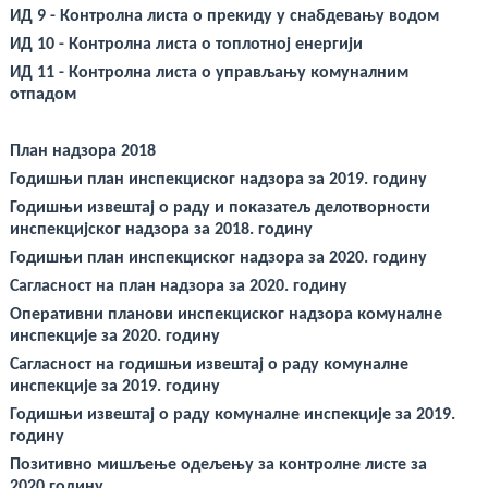
deneme
ИД 9 - Контролна листа о прекиду у снабдевању водом
bonusu
veren
ИД 10 - Контролна листа о топлотној енергији
yeni
siteler
ИД 11 - Контролна листа о управљању комуналним
deneme
отпадом
bonusu
veren
casino
siteleri
План надзора 2018
Yeni
Годишњи план инспекциског надзора за 2019. годину
Bonus
Veren
Годишњи извештај о раду и показатељ делотворности
Siteler
инспекцијског надзора за 2018. годину
Годишњи план инспекциског надзора за 2020. годину
Сагласност на план надзора за 2020. годину
Оперативни планови инспекциског надзора комуналне
инспекције за 2020. годину
Сагласност на годишњи извештај о раду комуналне
инспекције за 2019. годину
Годишњи извештај о раду комуналне инспекције за 2019.
годину
Позитивно мишљење одељењу за контролне листе за
2020.годину