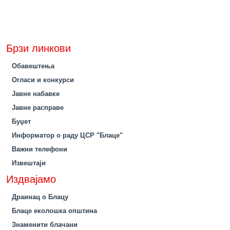
Брзи линкови
Обавештења
Огласи и конкурси
Јавне набавке
Јавне расправе
Буџет
Информатор о раду ЦСР "Блаце"
Важни телефони
Извештаји
Издвајамо
Драинац о Блацу
Блаце еколошка општина
Знаменити блачани