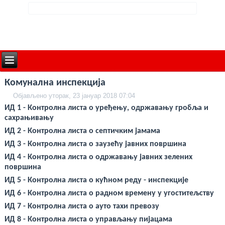
deneme
Комунална инспекција
bonusu
veren
Објављено уторак, 23 јануар 2018 07:04
siteler
deneme
ИД 1 - Контролна листа о уређењу, одржавању гробља и
bonusu
сахрањивању
deneme
bonusu
ИД 2 - Контролна листа о септичким јамама
veren
siteler
ИД 3 - Контролна листа о заузећу јавних површина
2024
ИД 4 - Контролна листа о одржавању јавних зелених
deneme
bonusu
површина
veren
ИД 5 - Контролна листа о кућном реду - инспекције
bahis
siteleri
ИД 6 - Контролна листа о радном времену у угоститељству
bonus
veren
ИД 7 - Контролна листа о ауто таxи превозу
bahis
siteleri
ИД 8 - Контролна листа о управљању пијацама