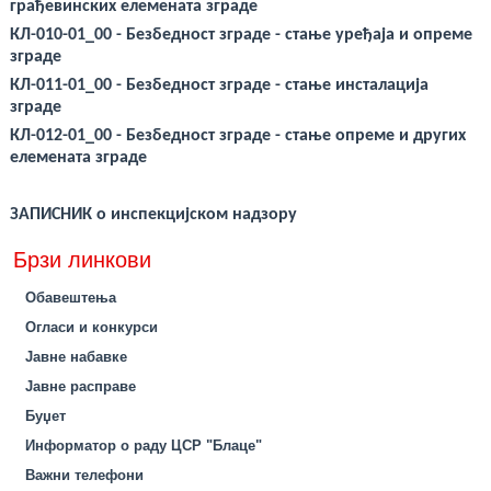
грађевинских елемената зграде
КЛ-010-01_00 - Безбедност зграде - стање уређаја и опреме
зграде
КЛ-011-01_00 - Безбедност зграде - стање инсталација
зграде
КЛ-012-01_00 - Безбедност зграде - стање опреме и других
елемената зграде
ЗАПИСНИК о инспекцијском надзору
Брзи линкови
Обавештења
Огласи и конкурси
Јавне набавке
Јавне расправе
Буџет
Информатор о раду ЦСР "Блаце"
Важни телефони