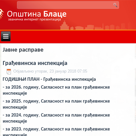
deneme
Јавне расправе
bonusu
veren
siteler
Грађевинска инспекција
deneme
bonusu
Објављено уторак, 23 јануар 2018 07:05
deneme
bonusu
ГОДИШЊИ ПЛАН - Грађевинска инспекција
veren
siteler
- за 2026. годину
,
Сагласност на план грађевинске
2024
инспекције
deneme
bonusu
- за 2025. годину,
Сагласност на план грађевинске
veren
инспекције
bahis
siteleri
- за 2024. годину
,
Сагласност на план грађевинске
bonus
инспекције
veren
bahis
- за 2023. годину
,
Сагласност на план грађевинске
siteleri
инспекције