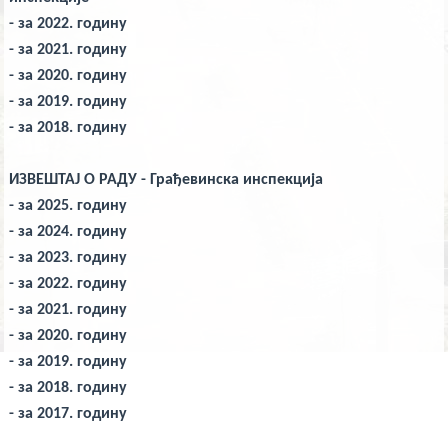
deneme
bonusu
- за 2022. годину
veren
yeni
- за 2021. годину
siteler
- за 2020. годину
deneme
bonusu
- за 2019. годину
veren
casino
- за 2018. годину
siteleri
Yeni
Bonus
ИЗВЕШТАЈ О РАДУ - Грађевинска инспекција
Veren
Siteler
- за 2025. годину
- за 2024. годин
у
- за 2023. годину
- за 2022. годину
- за 2021. годину
- за 2020. годину
- за 2019. годину
- за 2018. годину
- за 2017. годину